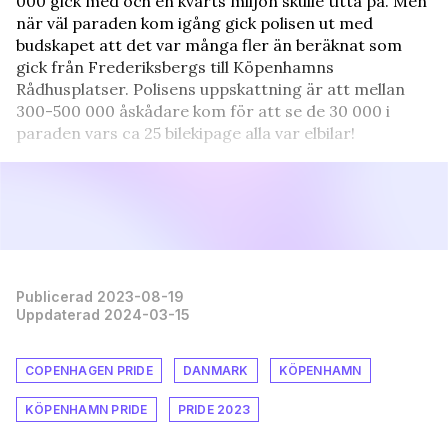
000 gick med och en kvarts miljon skulle titta på. Men
när väl paraden kom igång gick polisen ut med
budskapet att det var många fler än beräknat som
gick från Frederiksbergs till Köpenhamns
Rådhusplatser. Polisens uppskattning är att mellan
300-500 000 åskådare kom för att se de 30 000 i
paraden vars ca 25 bilekipage alla var elbilar!
Publicerad 2023-08-19
Uppdaterad 2024-03-15
COPENHAGEN PRIDE
DANMARK
KÖPENHAMN
KÖPENHAMN PRIDE
PRIDE 2023