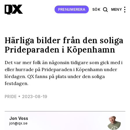
PRENUMERERA
SÖK
MENY
Härliga bilder från den soliga
Prideparaden i Köpenhamn
Det var mer folk än någonsin tidigare som gick med i
eller hurrade på Prideparaden i Köpenhamn under
lördagen. QX fanns på plats under den soliga
festdagen.
PRIDE
2023-08-19
Jon Voss
jon@qx.se