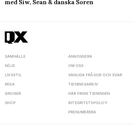
med Siw, Sean & danska Soren
SAMHÄLLE
ANNONSERA
NÖJE
OM OSS
LIVSSTIL
VANLIGA FRÅGOR OCH SVAR
RESA
TIDNINGSARKIV
QRUISER
HÄR FINNS TIDNINGEN
SHOP
INTEGRITETSPOLICY
PRENUMERERA