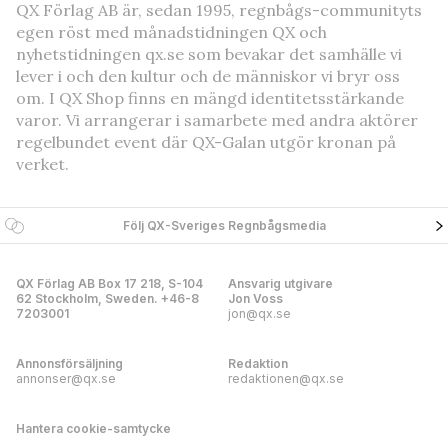
QX Förlag AB är, sedan 1995, regnbågs-communityts
egen röst med månadstidningen QX och
nyhetstidningen qx.se som bevakar det samhälle vi
lever i och den kultur och de människor vi bryr oss
om. I QX Shop finns en mängd identitetsstärkande
varor. Vi arrangerar i samarbete med andra aktörer
regelbundet event där QX-Galan utgör kronan på
verket.
Följ QX-Sveriges Regnbågsmedia
QX Förlag AB Box 17 218, S-104
Ansvarig utgivare
62 Stockholm, Sweden. +46-8
Jon Voss
7203001
jon@qx.se
Annonsförsäljning
Redaktion
annonser@qx.se
redaktionen@qx.se
Hantera cookie-samtycke