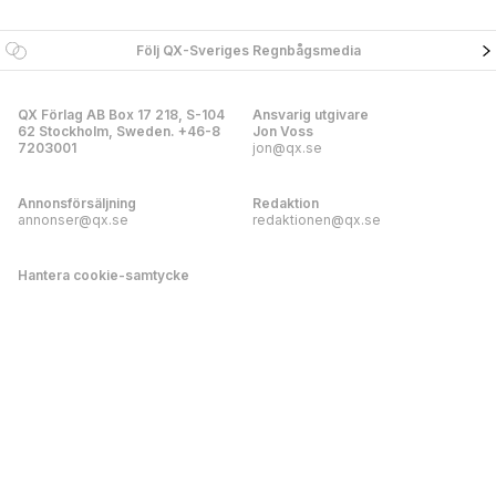
Följ QX-Sveriges Regnbågsmedia
QX Förlag AB Box 17 218, S-104
Ansvarig utgivare
62 Stockholm, Sweden. +46-8
Jon Voss
7203001
jon@qx.se
Annonsförsäljning
Redaktion
annonser@qx.se
redaktionen@qx.se
Hantera cookie-samtycke