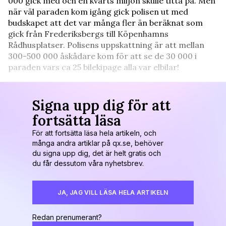
000 gick med och en kvarts miljon skulle titta på. Men
när väl paraden kom igång gick polisen ut med
budskapet att det var många fler än beräknat som
gick från Frederiksbergs till Köpenhamns
Rådhusplatser. Polisens uppskattning är att mellan
300-500 000 åskådare kom för att se de 30 000 i
paraden vars ca 25 bilekipage alla var elbilar!
Signa upp dig för att
fortsätta läsa
För att fortsätta läsa hela artikeln, och
många andra artiklar på qx.se, behöver
du signa upp dig, det är helt gratis och
du får dessutom våra nyhetsbrev.
JA, JAG VILL LÄSA HELA ARTIKELN
Redan prenumerant?