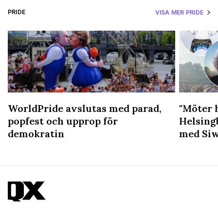
PRIDE
VISA MER PRIDE
WorldPride avslutas med parad,
"Möter 
popfest och upprop för
Helsing
demokratin
med Siw