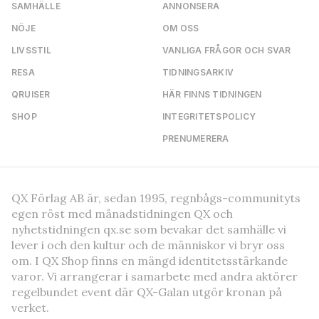
SAMHÄLLE
ANNONSERA
NÖJE
OM OSS
LIVSSTIL
VANLIGA FRÅGOR OCH SVAR
RESA
TIDNINGSARKIV
QRUISER
HÄR FINNS TIDNINGEN
SHOP
INTEGRITETSPOLICY
PRENUMERERA
QX Förlag AB är, sedan 1995, regnbågs-communityts
egen röst med månadstidningen QX och
nyhetstidningen qx.se som bevakar det samhälle vi
lever i och den kultur och de människor vi bryr oss
om. I QX Shop finns en mängd identitetsstärkande
varor. Vi arrangerar i samarbete med andra aktörer
regelbundet event där QX-Galan utgör kronan på
verket.