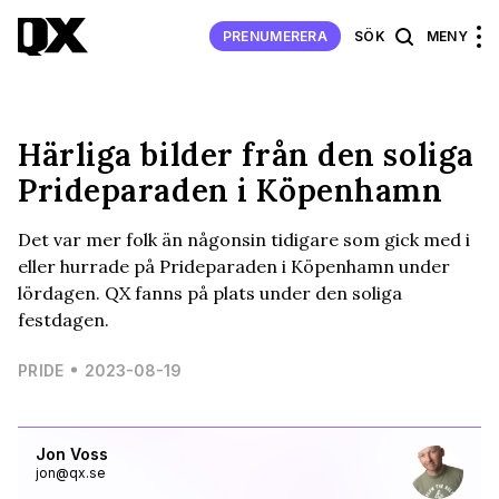
PRENUMERERA
SÖK
MENY
Härliga bilder från den soliga
Prideparaden i Köpenhamn
Det var mer folk än någonsin tidigare som gick med i
eller hurrade på Prideparaden i Köpenhamn under
lördagen. QX fanns på plats under den soliga
festdagen.
PRIDE
2023-08-19
Jon Voss
jon@qx.se