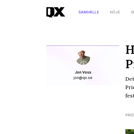
SAMHÄLLE
NÖJE
S
H
P
Jon Voss
jon@qx.se
Det
Pri
fes
PRID