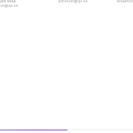
Jon Voss
annonser@qx.se
redaktio
jon@qx.se