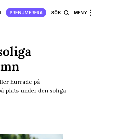
N
PRENUMERERA
SÖK
MENY
soliga
amn
ller hurrade på
å plats under den soliga