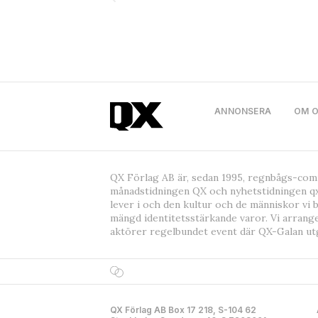
ANNONSERA
OM 
QX Förlag AB är, sedan 1995, regnbågs-co
månadstidningen QX och nyhetstidningen qx
lever i och den kultur och de människor vi 
mängd identitetsstärkande varor. Vi arrang
aktörer regelbundet event där QX-Galan ut
QX Förlag AB Box 17 218, S-104 62