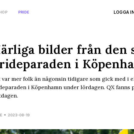
LOGGA I
HOP
PRIDE
ärliga bilder från den 
rideparaden i Köpenh
 var mer folk än någonsin tidigare som gick med i e
deparaden i Köpenhamn under lördagen. QX fanns p
tdagen.
E
2023-08-19