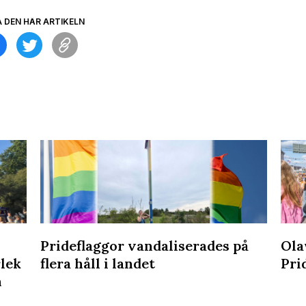
A DEN HÄR ARTIKELN
Prideflaggor vandaliserades på
Ola
rlek
flera håll i landet
Pri
n