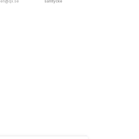
nen@qx.se
samtycke