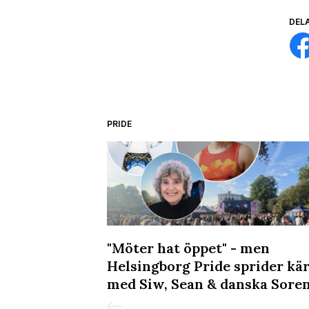
DEL
PRIDE
in till
"Möter hat öppet" - men
 på Sagerska
Helsingborg Pride sprider kä
med Siw, Sean & danska Sore