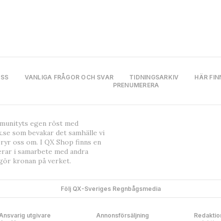
OSS
VANLIGA FRÅGOR OCH SVAR
TIDNINGSARKIV
HÄR FIN
PRENUMERERA
mmunityts egen röst med
.se som bevakar det samhälle vi
bryr oss om. I QX Shop finns en
erar i samarbete med andra
gör kronan på verket.
Följ QX-Sveriges Regnbågsmedia
Ansvarig utgivare
Annonsförsäljning
Redaktio