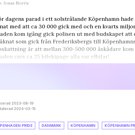
o: Jonas Norén
ör dagens parad i ett solstrålande Köpenhamn hade
nat med att ca 30 000 gick med och en kvarts miljon 
aden kom igång gick polisen ut med budskapet att d
äknat som gick från Frederiksbergs till Köpenhamns
skattning är att mellan 300-500 000 åskådare kom f
aden vars ca 25 bilekipage alla var elbilar!
icerad 2023-08-19
aterad 2024-03-15
PENHAGEN PRIDE
DANMARK
KÖPENHAMN
KÖPENHAMN PR