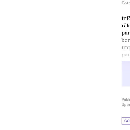
Fot
Inf
räk
par
ber
upp
par
Publ
Uppd
CO