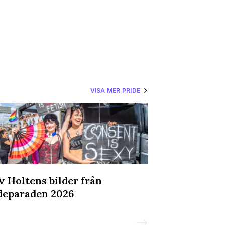
VISA MER PRIDE
v Holtens bilder från
Bilderna frå
deparaden 2026
Social - och 
mer LäderPri