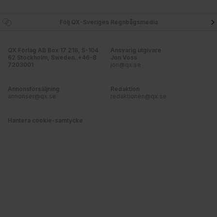
Följ QX-Sveriges Regnbågsmedia
QX Förlag AB Box 17 218, S-104
Ansvarig utgivare
62 Stockholm, Sweden. +46-8
Jon Voss
7203001
jon@qx.se
Annonsförsäljning
Redaktion
annonser@qx.se
redaktionen@qx.se
Hantera cookie-samtycke