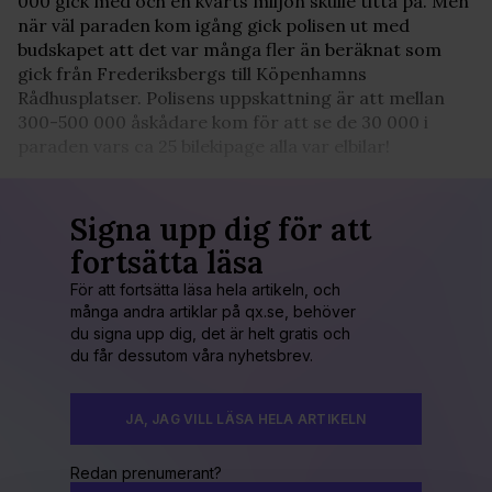
000 gick med och en kvarts miljon skulle titta på. Men
när väl paraden kom igång gick polisen ut med
budskapet att det var många fler än beräknat som
gick från Frederiksbergs till Köpenhamns
Rådhusplatser. Polisens uppskattning är att mellan
300-500 000 åskådare kom för att se de 30 000 i
paraden vars ca 25 bilekipage alla var elbilar!
Signa upp dig för att
fortsätta läsa
För att fortsätta läsa hela artikeln, och
många andra artiklar på qx.se, behöver
du signa upp dig, det är helt gratis och
du får dessutom våra nyhetsbrev.
JA, JAG VILL LÄSA HELA ARTIKELN
Redan prenumerant?