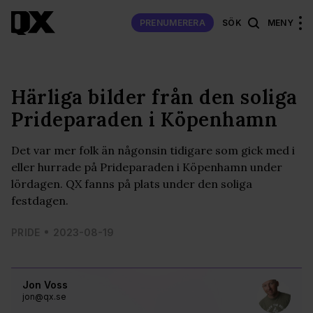
PRENUMERERA
SÖK
MENY
Härliga bilder från den soliga
Prideparaden i Köpenhamn
Det var mer folk än någonsin tidigare som gick med i
eller hurrade på Prideparaden i Köpenhamn under
lördagen. QX fanns på plats under den soliga
festdagen.
PRIDE
2023-08-19
Jon Voss
jon@qx.se