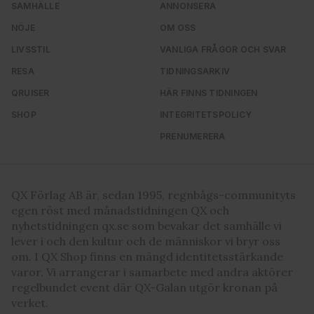
SAMHÄLLE
ANNONSERA
NÖJE
OM OSS
LIVSSTIL
VANLIGA FRÅGOR OCH SVAR
RESA
TIDNINGSARKIV
QRUISER
HÄR FINNS TIDNINGEN
SHOP
INTEGRITETSPOLICY
PRENUMERERA
QX Förlag AB är, sedan 1995, regnbågs-communityts
egen röst med månadstidningen QX och
nyhetstidningen qx.se som bevakar det samhälle vi
lever i och den kultur och de människor vi bryr oss
om. I QX Shop finns en mängd identitetsstärkande
varor. Vi arrangerar i samarbete med andra aktörer
regelbundet event där QX-Galan utgör kronan på
verket.