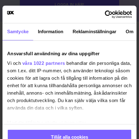
LOGGA IN HÄR!
Samtycke
Information
Reklaminställningar
Om
Publicerad 2023-08-19
Uppdaterad 2024-03-15
Ansvarsfull användning av dina uppgifter
COPENHAGEN PRIDE
DANMARK
KÖPENHAMN
Vi och
våra 1022 partners
behandlar din personliga data,
som t.ex. ditt IP-nummer, och använder teknologi såsom
KÖPENHAMN PRIDE
PRIDE 2023
cookies för att lagra och få tillgång till information på din
enhet för att kunna tillhandahålla personliga annonser och
DELA DEN HÄR ARTIKELN
innehåll, annons- och innehållsmätning, åskådarinsikter
och produktutveckling. Du kan själv välja vilka som får
använda din data och i vilka syften.
Med din tillåtelse skulle vi även vilja:
Samla in information om din geografiska plats
Tillåt alla cookies
som kan ha en noggrannhet på upp till flera meter