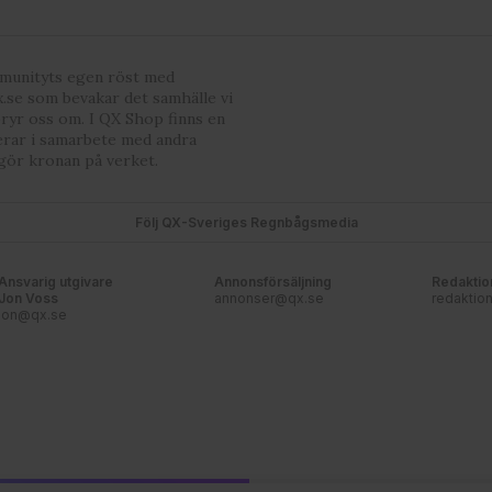
mmunityts egen röst med
.se som bevakar det samhälle vi
bryr oss om. I QX Shop finns en
erar i samarbete med andra
gör kronan på verket.
Följ QX-Sveriges Regnbågsmedia
Ansvarig utgivare
Annonsförsäljning
Redaktio
Jon Voss
annonser@qx.se
redaktio
jon@qx.se