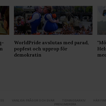
q-
WorldPride avslutas med parad,
"Mö
lm
popfest och upprop för
Hel
demokratin
med
OSS
VANLIGA FRÅGOR OCH SVAR
TIDNINGSARKIV
HÄR FIN
PRENUMERERA