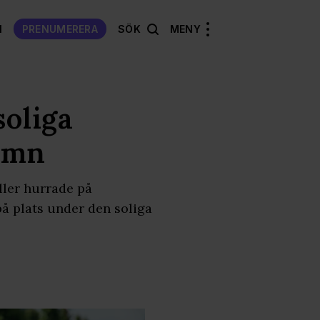
N
PRENUMERERA
SÖK
MENY
soliga
amn
ller hurrade på
å plats under den soliga