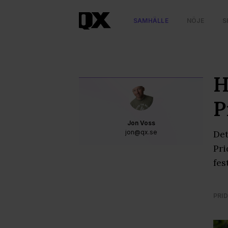
SAMHÄLLE
NÖJE
S
H
P
Jon Voss
jon@qx.se
Det
Pri
fes
PRID