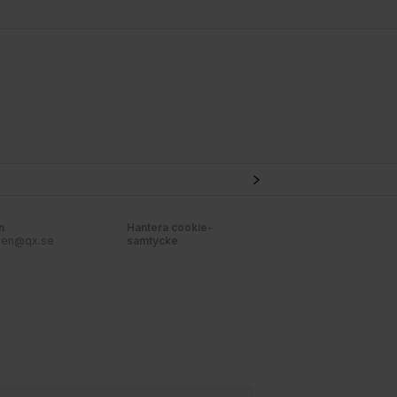
n
Hantera cookie-
nen@qx.se
samtycke