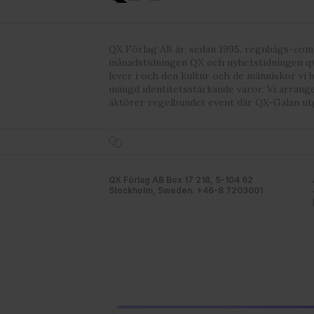
QX Förlag AB är, sedan 1995, regnbågs-co
månadstidningen QX och nyhetstidningen qx
lever i och den kultur och de människor vi 
mängd identitetsstärkande varor. Vi arrang
aktörer regelbundet event där QX-Galan ut
QX Förlag AB Box 17 218, S-104 62
Stockholm, Sweden. +46-8 7203001