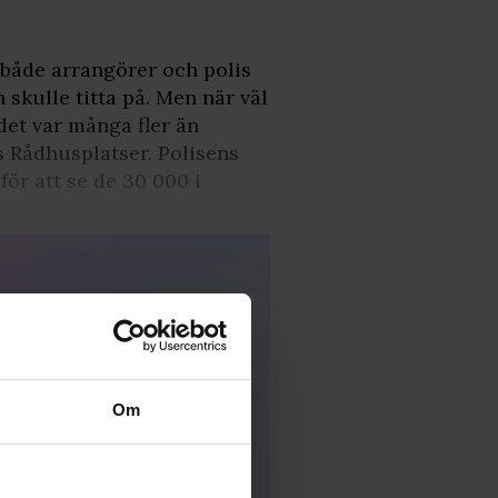
 både arrangörer och polis
skulle titta på. Men när väl
et var många fler än
 Rådhusplatser. Polisens
ör att se de 30 000 i
Om