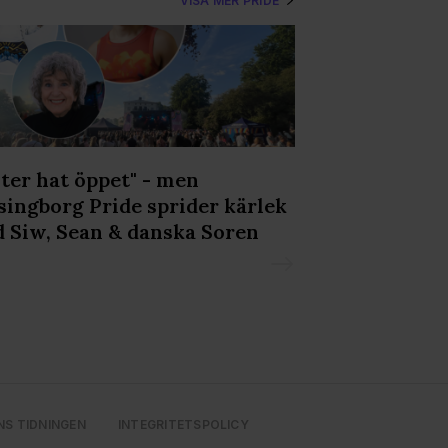
VISA MER PRIDE
ter hat öppet" - men
Prideflaggor 
singborg Pride sprider kärlek
flera håll i la
 Siw, Sean & danska Soren
NS TIDNINGEN
INTEGRITETSPOLICY