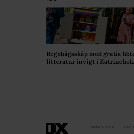
kholm Leather
Regnbågsskåp med gratis hbt
lir det ännu
litteratur invigt i Katrineho
ANNONSERA
OM 