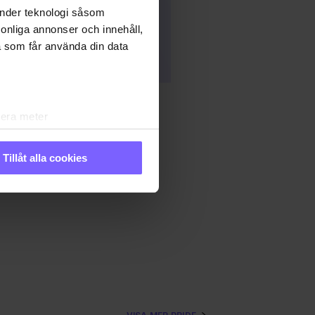
änder teknologi såsom
rsonliga annonser och innehåll,
a som får använda din data
lera meter
ryck)
ljsektionen
. Du kan ändra
Tillåt alla cookies
IDE
PRIDE 2023
andahålla funktioner för
n information från din enhet
 tur kombinera informationen
 deras tjänster. Du