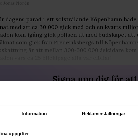
o: Jonas Norén
ör dagens parad i ett solstrålande Köpenhamn hade
nat med att ca 30 000 gick med och en kvarts miljon 
aden kom igång gick polisen ut med budskapet att d
äknat som gick från Frederiksbergs till Köpenhamns
skattning är att mellan 300-500 000 åskådare kom f
aden vars ca 25 bilekipage alla var elbilar!
Signa upp dig för att
fortsätta läsa
För att fortsätta läsa hela artikeln, och
många andra artiklar på qx.se, behöver
du signa upp dig, det är helt gratis och
Information
Reklaminställningar
du får dessutom våra nyhetsbrev.
JA, JAG VILL LÄSA HELA ARTIKELN
ina uppgifter