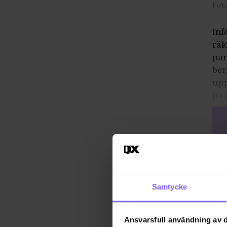
Fot
Inf
räk
par
ber
upp
par
Samtycke
Ansvarsfull användning av d