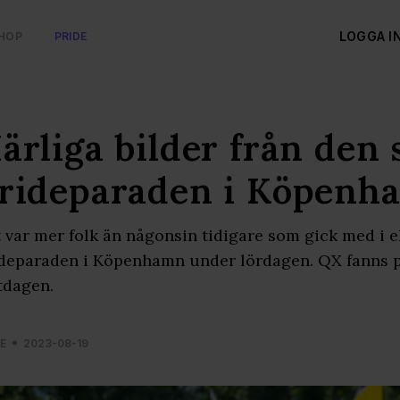
LOGGA I
HOP
PRIDE
ärliga bilder från den 
rideparaden i Köpenh
 var mer folk än någonsin tidigare som gick med i e
deparaden i Köpenhamn under lördagen. QX fanns p
tdagen.
E
2023-08-19