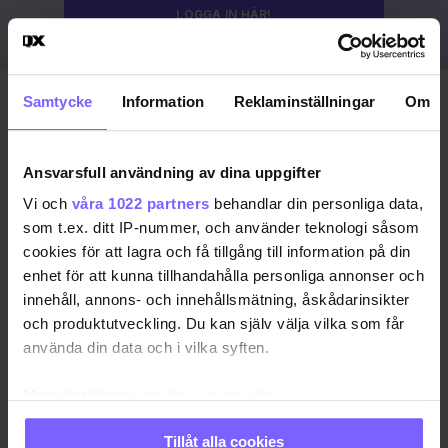
LOGGA IN HÄR!
Samtycke
Information
Reklaminställningar
Om
Publicerad 2023-08-19
Uppdaterad 2024-03-15
Ansvarsfull användning av dina uppgifter
COPENHAGEN PRIDE
DANMARK
KÖPENHAMN
Vi och
våra 1022 partners
behandlar din personliga data,
som t.ex. ditt IP-nummer, och använder teknologi såsom
KÖPENHAMN PRIDE
PRIDE 2023
cookies för att lagra och få tillgång till information på din
enhet för att kunna tillhandahålla personliga annonser och
DELA DEN HÄR ARTIKELN
innehåll, annons- och innehållsmätning, åskådarinsikter
och produktutveckling. Du kan själv välja vilka som får
använda din data och i vilka syften.
Med din tillåtelse skulle vi även vilja:
Samla in information om din geografiska plats
Tillåt alla cookies
som kan ha en noggrannhet på upp till flera meter