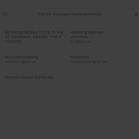
Följ QX-Sveriges Regnbågsmedia
QX Förlag AB Box 17 218, S-104
Ansvarig utgivare
62 Stockholm, Sweden. +46-8
Jon Voss
7203001
jon@qx.se
Annonsförsäljning
Redaktion
annonser@qx.se
redaktionen@qx.se
Hantera cookie-samtycke