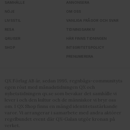
SAMHÄLLE
ANNONSERA
NÖJE
OM OSS
LIVSSTIL
VANLIGA FRÅGOR OCH SVAR
RESA
TIDNINGSARKIV
QRUISER
HÄR FINNS TIDNINGEN
SHOP
INTEGRITETSPOLICY
PRENUMERERA
QX Förlag AB är, sedan 1995, regnbågs-communityts
egen röst med månadstidningen QX och
nyhetstidningen qx.se som bevakar det samhälle vi
lever i och den kultur och de människor vi bryr oss
om. I QX Shop finns en mängd identitetsstärkande
varor. Vi arrangerar i samarbete med andra aktörer
regelbundet event där QX-Galan utgör kronan på
verket.