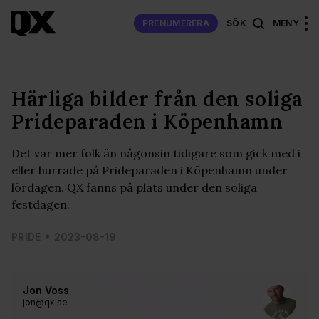
PRENUMERERA
SÖK
MENY
Härliga bilder från den soliga
Prideparaden i Köpenhamn
Det var mer folk än någonsin tidigare som gick med i
eller hurrade på Prideparaden i Köpenhamn under
lördagen. QX fanns på plats under den soliga
festdagen.
PRIDE
2023-08-19
Jon Voss
jon@qx.se