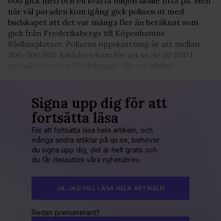
000 gick med och en kvarts miljon skulle titta på. Men
när väl paraden kom igång gick polisen ut med
budskapet att det var många fler än beräknat som
gick från Frederiksbergs till Köpenhamns
Rådhusplatser. Polisens uppskattning är att mellan
300-500 000 åskådare kom för att se de 30 000 i
paraden vars ca 25 bilekipage alla var elbilar!
Signa upp dig för att
fortsätta läsa
För att fortsätta läsa hela artikeln, och
många andra artiklar på qx.se, behöver
du signa upp dig, det är helt gratis och
du får dessutom våra nyhetsbrev.
JA, JAG VILL LÄSA HELA ARTIKELN
Redan prenumerant?