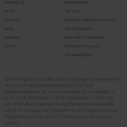
SAMHÄLLE
ANNONSERA
NÖJE
OM OSS
LIVSSTIL
VANLIGA FRÅGOR OCH SVAR
RESA
TIDNINGSARKIV
QRUISER
HÄR FINNS TIDNINGEN
SHOP
INTEGRITETSPOLICY
PRENUMERERA
QX Förlag AB är, sedan 1995, regnbågs-communityts
egen röst med månadstidningen QX och
nyhetstidningen qx.se som bevakar det samhälle vi
lever i och den kultur och de människor vi bryr oss
om. I QX Shop finns en mängd identitetsstärkande
varor. Vi arrangerar i samarbete med andra aktörer
regelbundet event där QX-Galan utgör kronan på
verket.