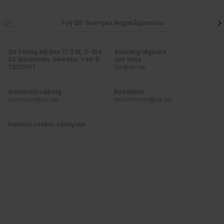
Följ QX-Sveriges Regnbågsmedia
QX Förlag AB Box 17 218, S-104
Ansvarig utgivare
62 Stockholm, Sweden. +46-8
Jon Voss
7203001
jon@qx.se
Annonsförsäljning
Redaktion
annonser@qx.se
redaktionen@qx.se
Hantera cookie-samtycke