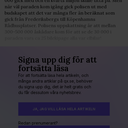
000 gick med och en kvarts miljon skulle titta på. Men
när väl paraden kom igång gick polisen ut med
budskapet att det var många fler än beräknat som
gick från Frederiksbergs till Köpenhamns
Rådhusplatser. Polisens uppskattning är att mellan
300-500 000 åskådare kom för att se de 30 000 i
paraden vars ca 25 bilekipage alla var elbilar!
Signa upp dig för att
fortsätta läsa
För att fortsätta läsa hela artikeln, och
många andra artiklar på qx.se, behöver
du signa upp dig, det är helt gratis och
du får dessutom våra nyhetsbrev.
JA, JAG VILL LÄSA HELA ARTIKELN
Redan prenumerant?