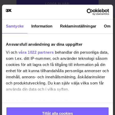
LOGGA IN HÄR!
Samtycke
Information
Reklaminställningar
Om
Publicerad 2023-08-19
Uppdaterad 2024-03-15
Ansvarsfull användning av dina uppgifter
COPENHAGEN PRIDE
DANMARK
KÖPENHAMN
Vi och
våra 1022 partners
behandlar din personliga data,
som t.ex. ditt IP-nummer, och använder teknologi såsom
KÖPENHAMN PRIDE
PRIDE 2023
cookies för att lagra och få tillgång till information på din
enhet för att kunna tillhandahålla personliga annonser och
DELA DEN HÄR ARTIKELN
innehåll, annons- och innehållsmätning, åskådarinsikter
och produktutveckling. Du kan själv välja vilka som får
använda din data och i vilka syften.
Med din tillåtelse skulle vi även vilja:
Samla in information om din geografiska plats
Tillåt alla cookies
som kan ha en noggrannhet på upp till flera meter