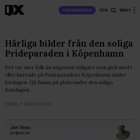
PRENUMERERA
SÖK
MENY
Härliga bilder från den soliga
Prideparaden i Köpenhamn
Det var mer folk än någonsin tidigare som gick med i
eller hurrade på Prideparaden i Köpenhamn under
lördagen. QX fanns på plats under den soliga
festdagen.
PRIDE
2023-08-19
Jon Voss
jon@qx.se