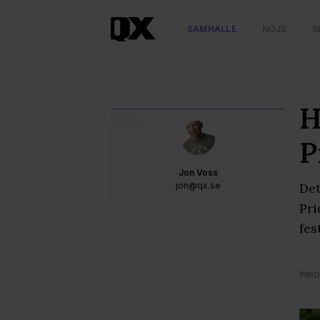
SAMHÄLLE
NÖJE
S
H
P
Jon Voss
jon@qx.se
Det
Pri
fes
PRID