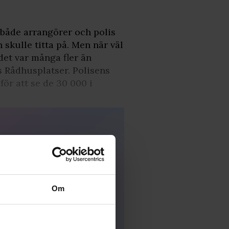
 både arrangörer och polis
skulle titta på. Men när väl
et var många fler än
 Rådhusplatser. Polisens
ör att se de 30 000 i
Om