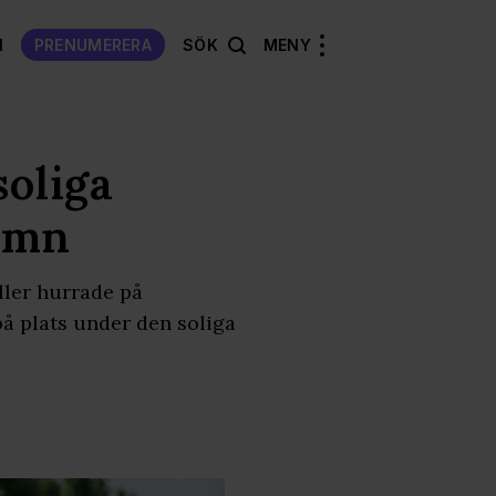
N
PRENUMERERA
SÖK
MENY
soliga
amn
ller hurrade på
å plats under den soliga