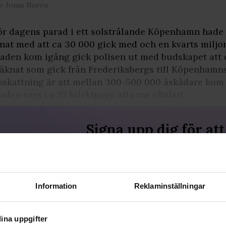
o: Jonas Norén
ör dagens parad i ett solstrålande Köpenhamn hade
nat med att ca 30 000 gick med och en kvarts miljon 
aden kom igång gick polisen ut med budskapet att d
äknat som gick från Frederiksbergs till Köpenhamns
skattning är att mellan 300-500 000 åskådare kom f
aden vars ca 25 bilekipage alla var elbilar!
Signa upp dig för att
fortsätta läsa
För att fortsätta läsa hela artikeln, och
många andra artiklar på qx.se, behöver
du signa upp dig, det är helt gratis och
Information
Reklaminställningar
du får dessutom våra nyhetsbrev.
JA, JAG VILL LÄSA HELA ARTIKELN
ina uppgifter