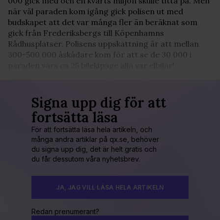
000 gick med och en kvarts miljon skulle titta på. Men
när väl paraden kom igång gick polisen ut med
budskapet att det var många fler än beräknat som
gick från Frederiksbergs till Köpenhamns
Rådhusplatser. Polisens uppskattning är att mellan
300-500 000 åskådare kom för att se de 30 000 i
paraden vars ca 25 bilekipage alla var elbilar!
Signa upp dig för att
fortsätta läsa
För att fortsätta läsa hela artikeln, och
många andra artiklar på qx.se, behöver
du signa upp dig, det är helt gratis och
du får dessutom våra nyhetsbrev.
JA, JAG VILL LÄSA HELA ARTIKELN
Redan prenumerant?