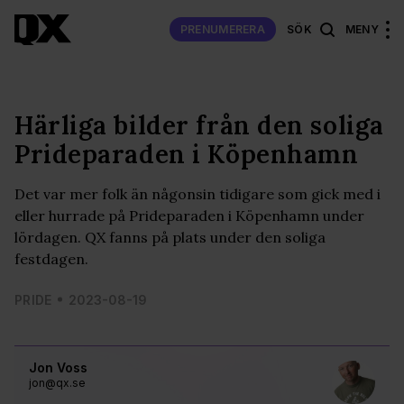
PRENUMERERA
SÖK
MENY
Härliga bilder från den soliga
Prideparaden i Köpenhamn
Det var mer folk än någonsin tidigare som gick med i
eller hurrade på Prideparaden i Köpenhamn under
lördagen. QX fanns på plats under den soliga
festdagen.
PRIDE
2023-08-19
Jon Voss
jon@qx.se