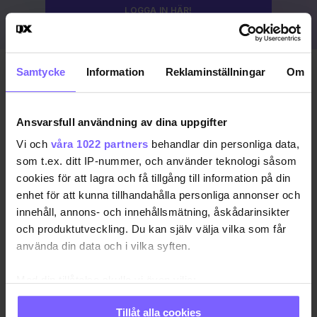
LOGGA IN HÄR!
Samtycke
Information
Reklaminställningar
Om
Publicerad 2023-08-19
Uppdaterad 2024-03-15
Ansvarsfull användning av dina uppgifter
COPENHAGEN PRIDE
DANMARK
KÖPENHAMN
Vi och
våra 1022 partners
behandlar din personliga data,
som t.ex. ditt IP-nummer, och använder teknologi såsom
KÖPENHAMN PRIDE
PRIDE 2023
cookies för att lagra och få tillgång till information på din
enhet för att kunna tillhandahålla personliga annonser och
DELA DEN HÄR ARTIKELN
innehåll, annons- och innehållsmätning, åskådarinsikter
och produktutveckling. Du kan själv välja vilka som får
använda din data och i vilka syften.
Med din tillåtelse skulle vi även vilja:
Samla in information om din geografiska plats
Tillåt alla cookies
som kan ha en noggrannhet på upp till flera meter