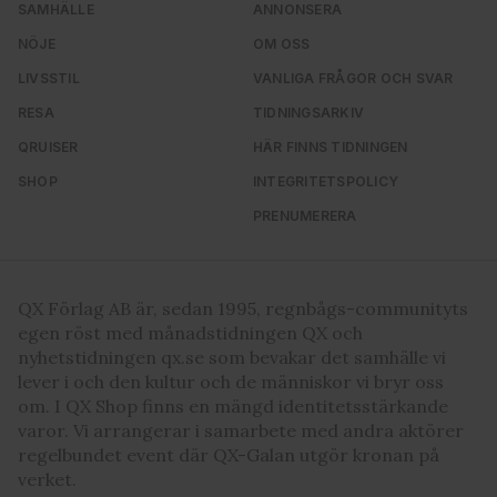
SAMHÄLLE
ANNONSERA
NÖJE
OM OSS
LIVSSTIL
VANLIGA FRÅGOR OCH SVAR
RESA
TIDNINGSARKIV
QRUISER
HÄR FINNS TIDNINGEN
SHOP
INTEGRITETSPOLICY
PRENUMERERA
QX Förlag AB är, sedan 1995, regnbågs-communityts
egen röst med månadstidningen QX och
nyhetstidningen qx.se som bevakar det samhälle vi
lever i och den kultur och de människor vi bryr oss
om. I QX Shop finns en mängd identitetsstärkande
varor. Vi arrangerar i samarbete med andra aktörer
regelbundet event där QX-Galan utgör kronan på
verket.