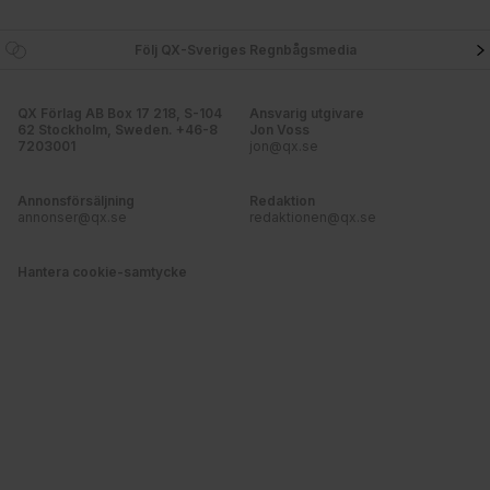
Följ QX-Sveriges Regnbågsmedia
QX Förlag AB Box 17 218, S-104
Ansvarig utgivare
62 Stockholm, Sweden. +46-8
Jon Voss
7203001
jon@qx.se
Annonsförsäljning
Redaktion
annonser@qx.se
redaktionen@qx.se
Hantera cookie-samtycke