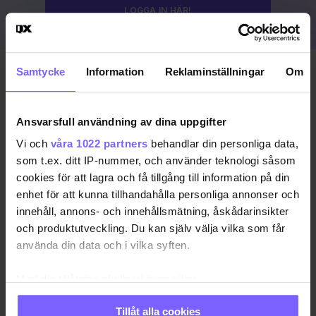
LOGGA IN HÄR!
Samtycke
Information
Reklaminställningar
Om
Publicerad 2023-08-19
Uppdaterad 2024-03-15
Ansvarsfull användning av dina uppgifter
COPENHAGEN PRIDE
DANMARK
KÖPENHAMN
Vi och
våra 1022 partners
behandlar din personliga data,
som t.ex. ditt IP-nummer, och använder teknologi såsom
KÖPENHAMN PRIDE
PRIDE 2023
cookies för att lagra och få tillgång till information på din
enhet för att kunna tillhandahålla personliga annonser och
DELA DEN HÄR ARTIKELN
innehåll, annons- och innehållsmätning, åskådarinsikter
och produktutveckling. Du kan själv välja vilka som får
använda din data och i vilka syften.
Med din tillåtelse skulle vi även vilja:
Samla in information om din geografiska plats
Tillåt alla cookies
som kan ha en noggrannhet på upp till flera meter