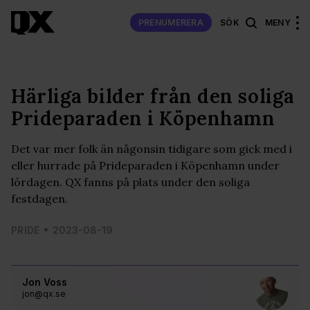
PRENUMERERA
SÖK
MENY
Härliga bilder från den soliga
Prideparaden i Köpenhamn
Det var mer folk än någonsin tidigare som gick med i
eller hurrade på Prideparaden i Köpenhamn under
lördagen. QX fanns på plats under den soliga
festdagen.
PRIDE
2023-08-19
Jon Voss
jon@qx.se