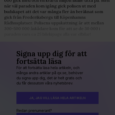
000 gick med och en kvarts miljon skulle titta på. Men
när väl paraden kom igång gick polisen ut med
budskapet att det var många fler än beräknat som
gick från Frederiksbergs till Köpenhamns
Rådhusplatser. Polisens uppskattning är att mellan
300-500 000 åskådare kom för att se de 30 000 i
paraden vars ca 25 bilekipage alla var elbilar!
Signa upp dig för att
fortsätta läsa
För att fortsätta läsa hela artikeln, och
många andra artiklar på qx.se, behöver
du signa upp dig, det är helt gratis och
du får dessutom våra nyhetsbrev.
JA, JAG VILL LÄSA HELA ARTIKELN
Redan prenumerant?