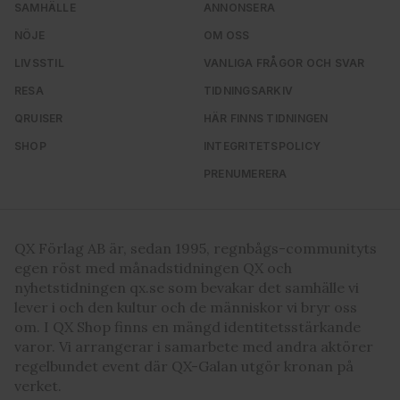
SAMHÄLLE
ANNONSERA
NÖJE
OM OSS
LIVSSTIL
VANLIGA FRÅGOR OCH SVAR
RESA
TIDNINGSARKIV
QRUISER
HÄR FINNS TIDNINGEN
SHOP
INTEGRITETSPOLICY
PRENUMERERA
QX Förlag AB är, sedan 1995, regnbågs-communityts
egen röst med månadstidningen QX och
nyhetstidningen qx.se som bevakar det samhälle vi
lever i och den kultur och de människor vi bryr oss
om. I QX Shop finns en mängd identitetsstärkande
varor. Vi arrangerar i samarbete med andra aktörer
regelbundet event där QX-Galan utgör kronan på
verket.