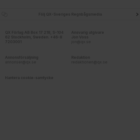
Följ QX-Sveriges Regnbågsmedia
QX Förlag AB Box 17 218, S-104
Ansvarig utgivare
62 Stockholm, Sweden. +46-8
Jon Voss
7203001
jon@qx.se
Annonsförsäljning
Redaktion
annonser@qx.se
redaktionen@qx.se
Hantera cookie-samtycke