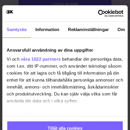
LOGGA IN HÄR!
Samtycke
Information
Reklaminställningar
Om
Publicerad 2023-08-19
Uppdaterad 2024-03-15
Ansvarsfull användning av dina uppgifter
COPENHAGEN PRIDE
DANMARK
KÖPENHAMN
Vi och
våra 1022 partners
behandlar din personliga data,
som t.ex. ditt IP-nummer, och använder teknologi såsom
KÖPENHAMN PRIDE
PRIDE 2023
cookies för att lagra och få tillgång till information på din
enhet för att kunna tillhandahålla personliga annonser och
DELA DEN HÄR ARTIKELN
innehåll, annons- och innehållsmätning, åskådarinsikter
och produktutveckling. Du kan själv välja vilka som får
använda din data och i vilka syften.
Med din tillåtelse skulle vi även vilja:
Samla in information om din geografiska plats
Tillåt alla cookies
som kan ha en noggrannhet på upp till flera meter