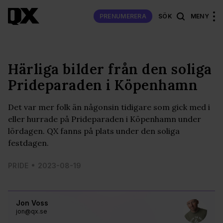
PRENUMERERA
SÖK
MENY
Härliga bilder från den soliga
Prideparaden i Köpenhamn
Det var mer folk än någonsin tidigare som gick med i
eller hurrade på Prideparaden i Köpenhamn under
lördagen. QX fanns på plats under den soliga
festdagen.
PRIDE
2023-08-19
Jon Voss
jon@qx.se