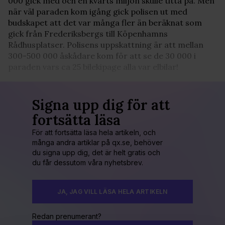
000 gick med och en kvarts miljon skulle titta på. Men
när väl paraden kom igång gick polisen ut med
budskapet att det var många fler än beräknat som
gick från Frederiksbergs till Köpenhamns
Rådhusplatser. Polisens uppskattning är att mellan
300-500 000 åskådare kom för att se de 30 000 i
paraden vars ca 25 bilekipage alla var elbilar!
Signa upp dig för att
fortsätta läsa
För att fortsätta läsa hela artikeln, och
många andra artiklar på qx.se, behöver
du signa upp dig, det är helt gratis och
du får dessutom våra nyhetsbrev.
JA, JAG VILL LÄSA HELA ARTIKELN
Redan prenumerant?