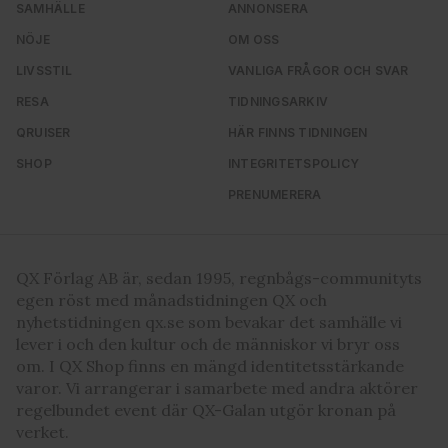
SAMHÄLLE
ANNONSERA
NÖJE
OM OSS
LIVSSTIL
VANLIGA FRÅGOR OCH SVAR
RESA
TIDNINGSARKIV
QRUISER
HÄR FINNS TIDNINGEN
SHOP
INTEGRITETSPOLICY
PRENUMERERA
QX Förlag AB är, sedan 1995, regnbågs-communityts
egen röst med månadstidningen QX och
nyhetstidningen qx.se som bevakar det samhälle vi
lever i och den kultur och de människor vi bryr oss
om. I QX Shop finns en mängd identitetsstärkande
varor. Vi arrangerar i samarbete med andra aktörer
regelbundet event där QX-Galan utgör kronan på
verket.