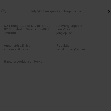
Följ QX-Sveriges Regnbågsmedia
QX Förlag AB Box 17 218, S-104
Ansvarig utgivare
62 Stockholm, Sweden. +46-8
Jon Voss
7203001
jon@qx.se
Annonsförsäljning
Redaktion
annonser@qx.se
redaktionen@qx.se
Hantera cookie-samtycke