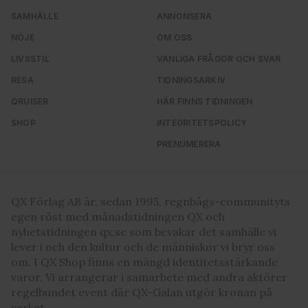
SAMHÄLLE
ANNONSERA
NÖJE
OM OSS
LIVSSTIL
VANLIGA FRÅGOR OCH SVAR
RESA
TIDNINGSARKIV
QRUISER
HÄR FINNS TIDNINGEN
SHOP
INTEGRITETSPOLICY
PRENUMERERA
QX Förlag AB är, sedan 1995, regnbågs-communityts
egen röst med månadstidningen QX och
nyhetstidningen qx.se som bevakar det samhälle vi
lever i och den kultur och de människor vi bryr oss
om. I QX Shop finns en mängd identitetsstärkande
varor. Vi arrangerar i samarbete med andra aktörer
regelbundet event där QX-Galan utgör kronan på
verket.