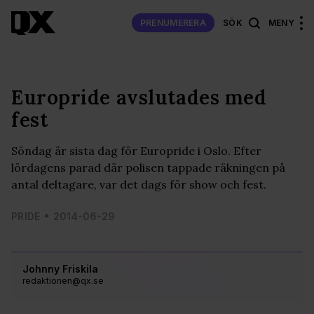
PRENUMERERA
SÖK
MENY
Europride avslutades med
fest
Söndag är sista dag för Europride i Oslo. Efter
lördagens parad där polisen tappade räkningen på
antal deltagare, var det dags för show och fest.
PRIDE
2014-06-29
Johnny Friskila
redaktionen@qx.se