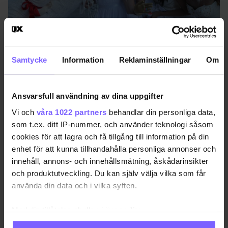
Foto: Johan Finne
Samtycke
Information
Reklaminställningar
Om
Publicerad 2014-06-28
Uppdaterad 2021-04-07
Ansvarsfull användning av dina uppgifter
Vi och
våra 1022 partners
behandlar din personliga data,
som t.ex. ditt IP-nummer, och använder teknologi såsom
ÄKTENSKAP
HELSINGFORS
cookies för att lagra och få tillgång till information på din
enhet för att kunna tillhandahålla personliga annonser och
DELA DEN HÄR ARTIKELN
innehåll, annons- och innehållsmätning, åskådarinsikter
och produktutveckling. Du kan själv välja vilka som får
använda din data och i vilka syften.
Med din tillåtelse skulle vi även vilja:
Samla in information om din geografiska plats