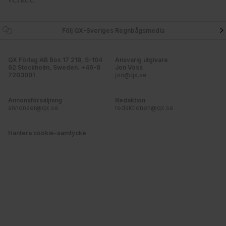
Följ QX-Sveriges Regnbågsmedia
QX Förlag AB Box 17 218, S-104
Ansvarig utgivare
62 Stockholm, Sweden. +46-8
Jon Voss
7203001
jon@qx.se
Annonsförsäljning
Redaktion
annonser@qx.se
redaktionen@qx.se
Hantera cookie-samtycke