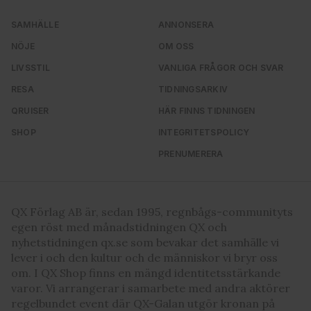
SAMHÄLLE
ANNONSERA
NÖJE
OM OSS
LIVSSTIL
VANLIGA FRÅGOR OCH SVAR
RESA
TIDNINGSARKIV
QRUISER
HÄR FINNS TIDNINGEN
SHOP
INTEGRITETSPOLICY
PRENUMERERA
QX Förlag AB är, sedan 1995, regnbågs-communityts
egen röst med månadstidningen QX och
nyhetstidningen qx.se som bevakar det samhälle vi
lever i och den kultur och de människor vi bryr oss
om. I QX Shop finns en mängd identitetsstärkande
varor. Vi arrangerar i samarbete med andra aktörer
regelbundet event där QX-Galan utgör kronan på