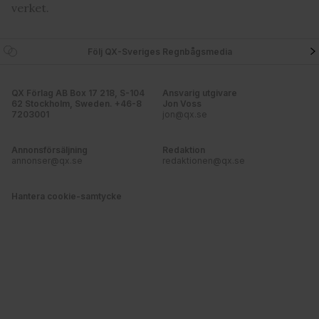
verket.
Följ QX-Sveriges Regnbågsmedia
QX Förlag AB Box 17 218, S-104
Ansvarig utgivare
62 Stockholm, Sweden. +46-8
Jon Voss
7203001
jon@qx.se
Annonsförsäljning
Redaktion
annonser@qx.se
redaktionen@qx.se
Hantera cookie-samtycke