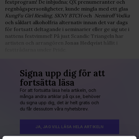
festprogram! De inbjudna; QX prenumeranter och
regnbågspersonligheter, kunde mingla med ett glas
KungFu Girl Riesling
,
SKNY BTCH
och
Nemiroff Vodka
och såklart alkoholfria alternativ innan det var dags
för fortsatt deltagande i seminarier eller ge sig ute i
nattens festvimmel! På just Scandic Triangeln har
artisten och arrangören
Jonas Hedqvist
hållit i
festtrådarna under Pride.
Signa upp dig för att
fortsätta läsa
För att fortsätta läsa hela artikeln, och
många andra artiklar på qx.se, behöver
du signa upp dig, det är helt gratis och
du får dessutom våra nyhetsbrev.
JA, JAG VILL LÄSA HELA ARTIKELN