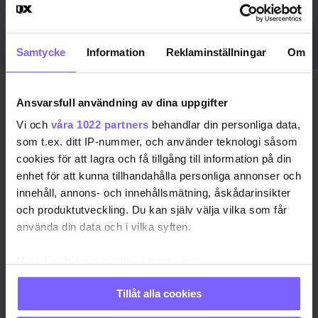
Redan prenumerant?
LOGGA IN HÄR!
Samtycke
Information
Reklaminställningar
Om
Publicerad 2024-07-06
Ansvarsfull användning av dina uppgifter
Uppdaterad 2024-07-06
Vi och
våra 1022 partners
behandlar din personliga data,
som t.ex. ditt IP-nummer, och använder teknologi såsom
MALMÖ
MALMÖ PRIDE
PRIDE 2024
QX FÖRLAG
cookies för att lagra och få tillgång till information på din
enhet för att kunna tillhandahålla personliga annonser och
VIMMEL
innehåll, annons- och innehållsmätning, åskådarinsikter
och produktutveckling. Du kan själv välja vilka som får
använda din data och i vilka syften.
DELA DEN HÄR ARTIKELN
Med din tillåtelse skulle vi även vilja:
Samla in information om din geografiska plats
Tillåt alla cookies
som kan ha en noggrannhet på upp till flera meter
Identifiera din enhet genom att aktivt skanna den