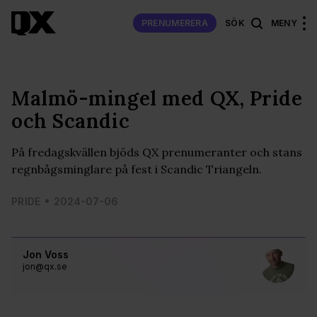
PRENUMERERA
SÖK
MENY
Malmö-mingel med QX, Pride
och Scandic
På fredagskvällen bjöds QX prenumeranter och stans
regnbågsminglare på fest i Scandic Triangeln.
PRIDE
2024-07-06
Jon Voss
jon@qx.se