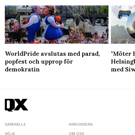
WorldPride avslutas med parad,
"Möter 
popfest och upprop för
Helsing
demokratin
med Siw
SAMHÄLLE
ANNONSERA
NÖJE
OM OSS