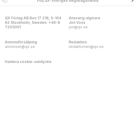
Följ QX-Sveriges Regnbågsmedia
QX Förlag AB Box 17 218, S-104
Ansvarig utgivare
62 Stockholm, Sweden. +46-8
Jon Voss
7203001
jon@qx.se
Annonsförsäljning
Redaktion
annonser@qx.se
redaktionen@qx.se
Hantera cookie-samtycke