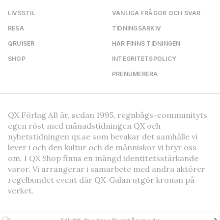
LIVSSTIL
VANLIGA FRÅGOR OCH SVAR
RESA
TIDNINGSARKIV
QRUISER
HÄR FINNS TIDNINGEN
SHOP
INTEGRITETSPOLICY
PRENUMERERA
QX Förlag AB är, sedan 1995, regnbågs-communityts
egen röst med månadstidningen QX och
nyhetstidningen qx.se som bevakar det samhälle vi
lever i och den kultur och de människor vi bryr oss
om. I QX Shop finns en mängd identitetsstärkande
varor. Vi arrangerar i samarbete med andra aktörer
regelbundet event där QX-Galan utgör kronan på
verket.