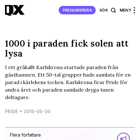
PRENUMERERA
SÖK
MENY
1000 i paraden fick solen att
lysa
I ett gråkallt Karlskrona startade paraden från
gästhamnen. Ett 50-tal grupper hade samlats för en
parad i kärlekens tecken. Karlskrona firar Pride för
andra året och paraden samlade dryga tusen
deltagare.
PRIDE
2015-05-30
Flera författare