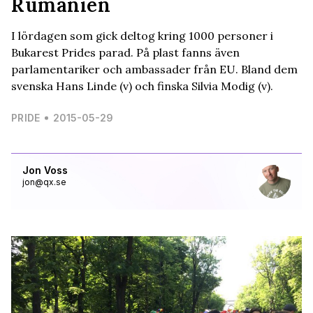
Rumänien
I lördagen som gick deltog kring 1000 personer i
Bukarest Prides parad. På plast fanns även
parlamentariker och ambassader från EU. Bland dem
svenska Hans Linde (v) och finska Silvia Modig (v).
PRIDE
2015-05-29
Jon Voss
jon@qx.se