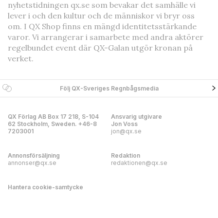
nyhetstidningen qx.se som bevakar det samhälle vi
lever i och den kultur och de människor vi bryr oss
om. I QX Shop finns en mängd identitetsstärkande
varor. Vi arrangerar i samarbete med andra aktörer
regelbundet event där QX-Galan utgör kronan på
verket.
Följ QX-Sveriges Regnbågsmedia
QX Förlag AB Box 17 218, S-104
Ansvarig utgivare
62 Stockholm, Sweden. +46-8
Jon Voss
7203001
jon@qx.se
Annonsförsäljning
Redaktion
annonser@qx.se
redaktionen@qx.se
Hantera cookie-samtycke