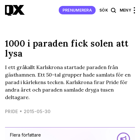
PRENUMERERA
SÖK
MENY
1000 i paraden fick solen att
lysa
I ett gråkallt Karlskrona startade paraden från
gästhamnen. Ett 50-tal grupper hade samlats för en
parad i kärlekens tecken. Karlskrona firar Pride för
andra året och paraden samlade dryga tusen
deltagare.
PRIDE
2015-05-30
Flera författare