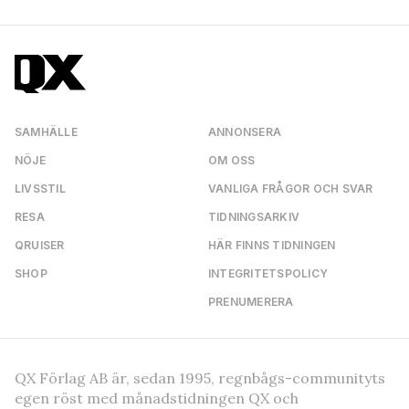
SAMHÄLLE
ANNONSERA
NÖJE
OM OSS
LIVSSTIL
VANLIGA FRÅGOR OCH SVAR
RESA
TIDNINGSARKIV
QRUISER
HÄR FINNS TIDNINGEN
SHOP
INTEGRITETSPOLICY
PRENUMERERA
QX Förlag AB är, sedan 1995, regnbågs-communityts
egen röst med månadstidningen QX och