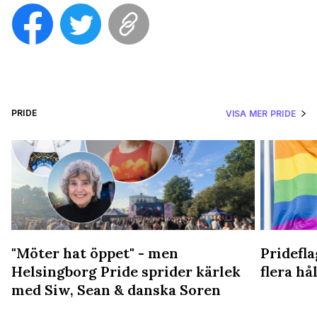
PRIDE
VISA MER PRIDE
"Möter hat öppet" - men
Pridefl
Helsingborg Pride sprider kärlek
flera hål
med Siw, Sean & danska Soren