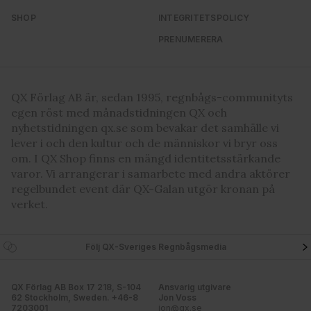
SHOP
INTEGRITETSPOLICY
PRENUMERERA
QX Förlag AB är, sedan 1995, regnbågs-communityts
egen röst med månadstidningen QX och
nyhetstidningen qx.se som bevakar det samhälle vi
lever i och den kultur och de människor vi bryr oss
om. I QX Shop finns en mängd identitetsstärkande
varor. Vi arrangerar i samarbete med andra aktörer
regelbundet event där QX-Galan utgör kronan på
verket.
Följ QX-Sveriges Regnbågsmedia
QX Förlag AB Box 17 218, S-104
Ansvarig utgivare
62 Stockholm, Sweden. +46-8
Jon Voss
7203001
jon@qx.se