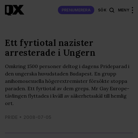
PRENUMERERA
SÖK
MENY
Ett fyrtiotal nazister
arresterade i Ungern
Omkring 1500 personer deltog i dagens Prideparad i
den ungerska huvudstaden Budapest. En grupp
anihomosexuella högerextremister försökte stoppa
paraden. Ett fyrtiotal av dem greps. Mr Gay Europe-
tävlingen flyttades i kväll av säkerhetsskäl till hemlig
ort.
PRIDE
2008-07-05