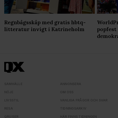
Regnbågsskåp med gratis hbtq-
WorldPr
litteratur invigt i Katrineholm
popfest
demokr
SAMHÄLLE
ANNONSERA
NÖJE
OM OSS
LIVSSTIL
VANLIGA FRÅGOR OCH SVAR
RESA
TIDNINGSARKIV
QRUISER
HÄR FINNS TIDNINGEN