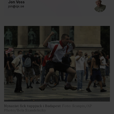
Jon Voss
jon@qx.se
Nynazist fick tuppjuck i Budapest
Foto: Scanpix/AP
Photo/Bela Szandelszky