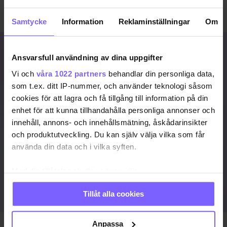
Mr Gay Europe-arrangörerna
Morten Ruda
och
Tore
Aasheim
.
Samtycke
Information
Reklaminställningar
Om
Signa upp dig för att
Ansvarsfull användning av dina uppgifter
fortsätta läsa
Vi och
våra 1022 partners
behandlar din personliga data,
För att fortsätta läsa hela artikeln, och
som t.ex. ditt IP-nummer, och använder teknologi såsom
många andra artiklar på qx.se, behöver
cookies för att lagra och få tillgång till information på din
du signa upp dig, det är helt gratis och
enhet för att kunna tillhandahålla personliga annonser och
du får dessutom våra nyhetsbrev.
innehåll, annons- och innehållsmätning, åskådarinsikter
och produktutveckling. Du kan själv välja vilka som får
JA, JAG VILL LÄSA HELA ARTIKELN
använda din data och i vilka syften.
Redan prenumerant?
Med din tillåtelse skulle vi även vilja:
LOGGA IN HÄR!
Samla in information om din geografiska plats
Tillåt alla cookies
som kan ha en noggrannhet på upp till flera meter
Identifiera din enhet genom att aktivt skanna den
för specifika kännetecken (fingeravtryck)
Anpassa