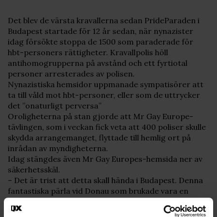
Det blev de värsta kravallerna sedan PrideParaden i
Budapest startade för 12 år sedan, när nynazister
idag försökte stoppa de 1500 som paraderade för
hbt-personers rättigheter. Kravallpolis höll
antihomogrupperna på avstånd och ett fyrtiotal
personer arresterades av polisen.
Nynazistiska hemsidor uppmanade sympatisörer att
ta till våld mot hbt-personer, eller som de uttrycker
det ”onaturligt perversa”
Oroligheterna på stan gjorde att Mr Gay Europe-
tävlingen, som i veckan fick veta att 400 poliser skulle
skydda arrangemanget, flyttade till hemlig ort på
inrådan av myndigheterna.
Idag stängdes även Mr Gay Europes-hemsida ner av
säkerhetsskäl.
– Det är trist att detta skall hända i Budapest. Denna
fantastiska pärla vid Donau som brukade vara en
fristad för sina grannar. Staden har alltid sett som
östra Europas Paris, ett ställe där du kan vara fri, sa