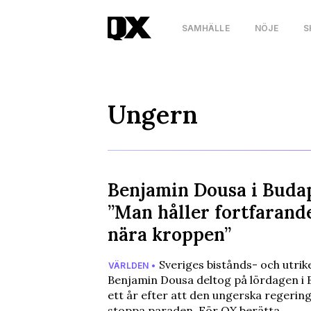
SAMHÄLLE
NÖJE
S
Ungern
Benjamin Dousa i Budap
”Man håller fortfarand
nära kroppen”
Sveriges bistånds- och utri
VÄRLDEN •
Benjamin Dousa deltog på lördagen i 
ett år efter att den ungerska regerin
stoppa paraden. För QX berätta…