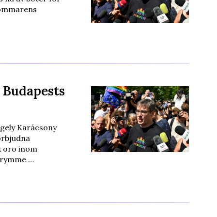
 sommarens
a Budapests
gely Karácsony
förbjudna
k oro inom
utrymme …