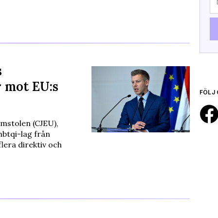
s
r mot EU:s
FÖLJ 
mstolen (CJEU),
hbtqi-lag från
lera direktiv och