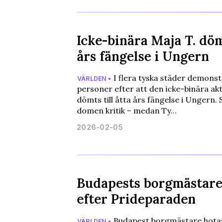
Icke-binära Maja T. döm
års fängelse i Ungern
I flera tyska städer demons
VÄRLDEN •
personer efter att den icke-binära akt
dömts till åtta års fängelse i Ungern.
domen kritik – medan Ty…
2026-02-05
Budapests borgmästare
efter Prideparaden
Budapest borgmästare hotas
VÄRLDEN •