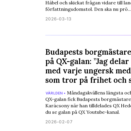
Hábel och skickat frågan vidare till la
författningsdomstol. Den ska nu prö
2026-03-13
Budapests borgmästare
på QX-galan: ”Jag delar
med varje ungersk me
som tror på frihet och 
Måndagskvällens längsta och
VÄRLDEN •
QX-galan fick Budapests borgmästare
Karácsony när han tilldelades QX Heder
du se galan på QX Youtube-kanal.
2026-02-07