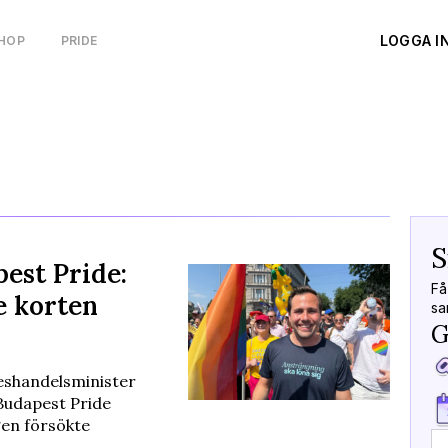
LOGGA I
HOP
PRIDE
S
est Pride:
Få
e korten
sa
G
keshandelsminister
Budapest Pride
gen försökte