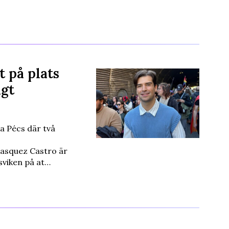
 på plats
igt
ka Pécs där två
lasquez Castro är
viken på at…