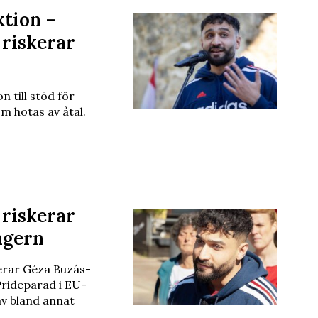
ktion –
 riskerar
n till stöd för
m hotas av åtal.
 riskerar
ngern
kerar Géza Buzás-
Prideparad i EU-
v bland annat