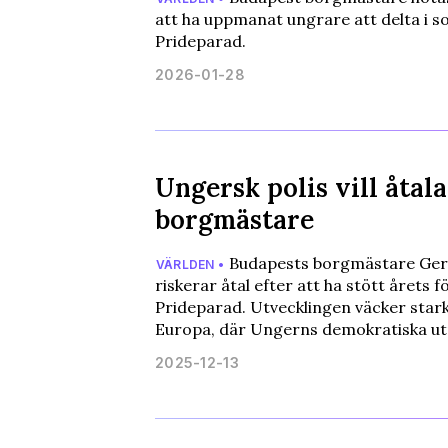
att ha uppmanat ungrare att delta i
Prideparad.
2026-01-28
Ungersk polis vill åtal
borgmästare
Budapests borgmästare Ger
VÄRLDEN •
riskerar åtal efter att ha stött årets 
Prideparad. Utvecklingen väcker star
Europa, där Ungerns demokratiska 
2025-12-13