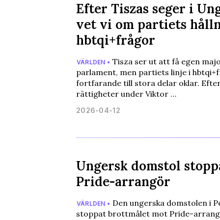
Efter Tiszas seger i Un
vet vi om partiets hålln
hbtqi+frågor
Tisza ser ut att få egen maj
VÄRLDEN •
parlament, men partiets linje i hbtqi+
fortfarande till stora delar oklar. Efte
rättigheter under Viktor …
2026-04-12
Ungersk domstol stopp
Pride-arrangör
Den ungerska domstolen i Pécs
VÄRLDEN •
stoppat brottmålet mot Pride-arran