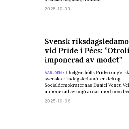
2025-10-30
Svensk riksdagsledamot
vid Pride i Pécs: ”Otrol
imponerad av modet”
I helgen hölls Pride i ungers
VÄRLDEN •
svenska riksdagsledamöter deltog.
Socialdemokraternas Daniel Vencu Ve
imponerad av ungrarnas mod men bes
2025-10-06