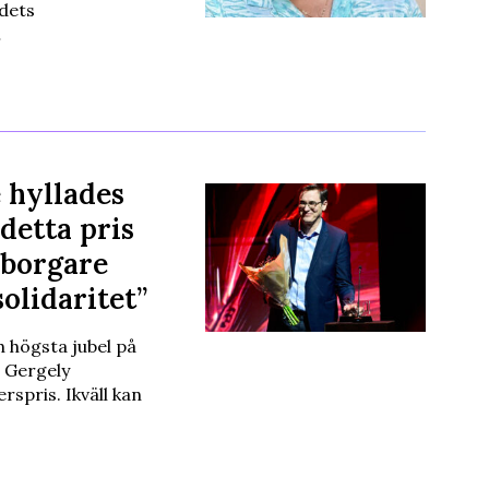
ndets
…
 hyllades
 detta pris
dborgare
solidaritet”
 högsta jubel på
 Gergely
spris. Ikväll kan