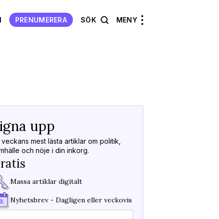
N
PRENUMERERA
SÖK
MENY
Välkommen
Tillbaka
igna upp
Kod skick
Tack för att du sign
 veckans mest lästa artiklar om politik,
nyhetsbrev!
mhälle och nöje i din inkorg.
Fyll i koden vi skicka
ratis
Massa artiklar digitalt
Koden är giltig i
15m
Fick du inget mejl?
S
Nyhetsbrev - Dagligen eller veckovis