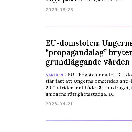
2026-06-28
EU-domstolen: Ungern
“propagandalag” bryte
grundläggande värden
EU:s högsta domstol, EU-do
VÄRLDEN •
slår fast att Ungerns omstridda anti-
2021 strider mot både EU-fördraget, f
unionens rättighetsstadga. D…
2026-04-21