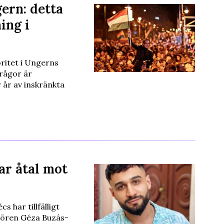
gern: detta
ing i
oritet i Ungerns
frågor är
r år av inskränkta
ar åtal mot
 har tillfälligt
gören Géza Buzás-