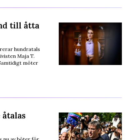
d till åtta
trerar hundratals
ivisten Maja T.
 Samtidigt möter
 åtalas
 nu av böter för