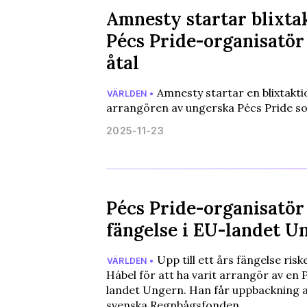
Amnesty startar blixta
Pécs Pride-organisatör
åtal
Amnesty startar en blixtaktio
VÄRLDEN •
arrangören av ungerska Pécs Pride so
2025-11-23
Pécs Pride-organisatör
fängelse i EU-landet U
Upp till ett års fängelse ris
VÄRLDEN •
Hábel för att ha varit arrangör av en 
landet Ungern. Han får uppbackning a
svenska Regnbågsfonden