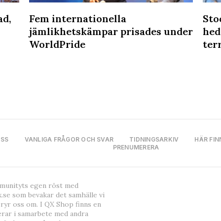
ad,
Fem internationella
Sto
jämlikhetskämpar prisades under
hed
WorldPride
ter
OSS
VANLIGA FRÅGOR OCH SVAR
TIDNINGSARKIV
HÄR FIN
PRENUMERERA
mmunityts egen röst med
.se som bevakar det samhälle vi
bryr oss om. I QX Shop finns en
erar i samarbete med andra