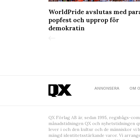
körde in i
WorldPride avslutas med par
n Pride
popfest och upprop för
demokratin
ANNONSERA
OM 
QX Förlag AB är, sedan 1995, regnbågs-co
månadstidningen QX och nyhetstidningen qx
lever i och den kultur och de människor vi 
mängd identitetsstärkande varor. Vi arrang