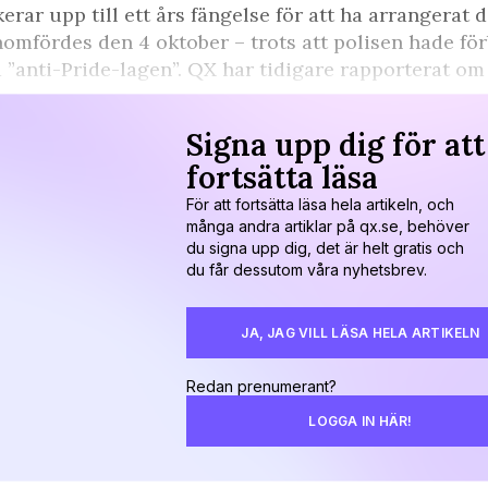
kerar upp till ett års fängelse för att ha arrangera
omfördes den 4 oktober – trots att polisen hade fö
 ”anti-Pride-lagen”. QX har tidigare rapporterat om f
Signa upp dig för att
fortsätta läsa
För att fortsätta läsa hela artikeln, och
många andra artiklar på qx.se, behöver
du signa upp dig, det är helt gratis och
du får dessutom våra nyhetsbrev.
JA, JAG VILL LÄSA HELA ARTIKELN
Redan prenumerant?
LOGGA IN HÄR!