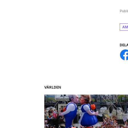
Publ
AM
DEL
VÄRLDEN