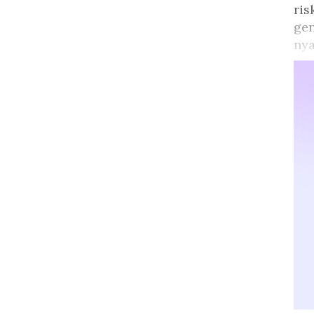
ris
gen
nya