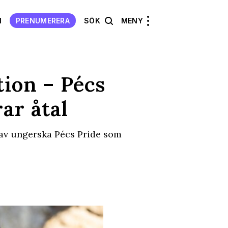
N
PRENUMERERA
SÖK
MENY
tion – Pécs
ar åtal
n av ungerska Pécs Pride som