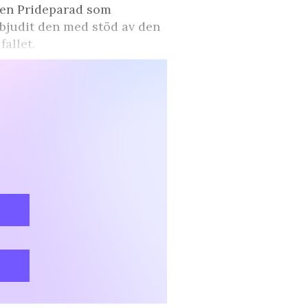
t den Prideparad som
rbjudit den med stöd av den
allet.