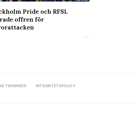
ckholm Pride och RFSL
Manifestatio
rade offren för
Tyskland eft
rorattacken
Berlin Pride
NS TIDNINGEN
INTEGRITETSPOLICY