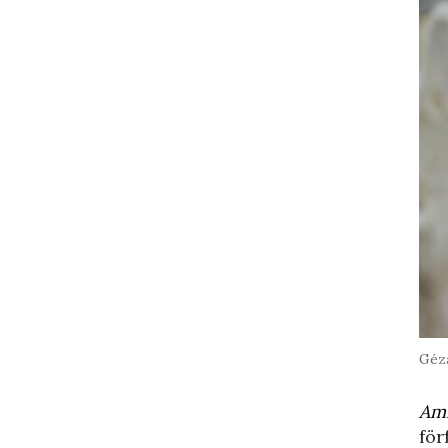
Géza
Amn
för