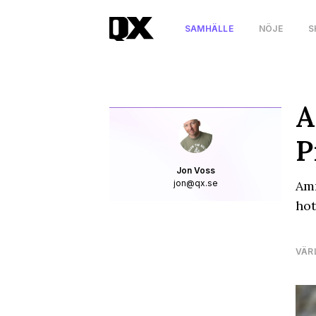
SAMHÄLLE
NÖJE
S
A
P
Jon Voss
jon@qx.se
Amn
hot
VÄR