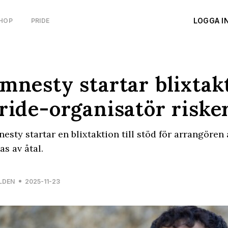
LOGGA I
HOP
PRIDE
mnesty startar blixtak
ride-organisatör risker
esty startar en blixtaktion till stöd för arrangöre
as av åtal.
LDEN
2025-11-23