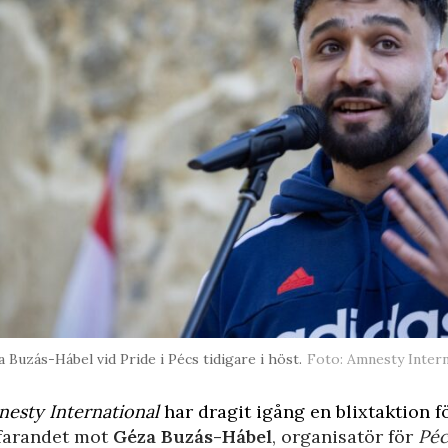
 Buzás-Hábel vid Pride i Pécs tidigare i höst.
Foto: Amnesty Intern
esty International
har dragit igång en blixtaktion fö
farandet mot
Géza Buzás-Hábel
, organisatör för
Péc