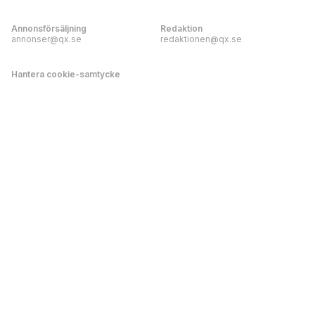
Annonsförsäljning
Redaktion
annonser@qx.se
redaktionen@qx.se
Hantera cookie-samtycke