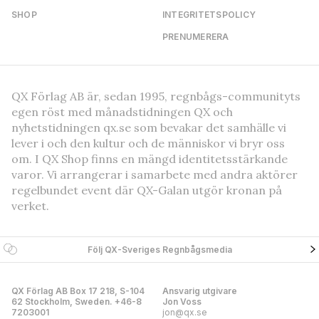
SHOP
INTEGRITETSPOLICY
PRENUMERERA
QX Förlag AB är, sedan 1995, regnbågs-communityts
egen röst med månadstidningen QX och
nyhetstidningen qx.se som bevakar det samhälle vi
lever i och den kultur och de människor vi bryr oss
om. I QX Shop finns en mängd identitetsstärkande
varor. Vi arrangerar i samarbete med andra aktörer
regelbundet event där QX-Galan utgör kronan på
verket.
Följ QX-Sveriges Regnbågsmedia
QX Förlag AB Box 17 218, S-104
Ansvarig utgivare
62 Stockholm, Sweden. +46-8
Jon Voss
7203001
jon@qx.se