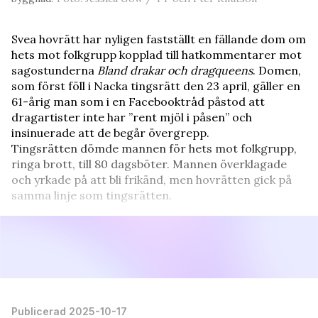
Svea hovrätt har nyligen fastställt en fällande dom om
hets mot folkgrupp kopplad till hatkommentarer mot
sagostunderna
Bland drakar och dragqueens
. Domen,
som först föll i Nacka tingsrätt den 23 april, gäller en
61-årig man som i en Facebooktråd påstod att
dragartister inte har ”rent mjöl i påsen” och
insinuerade att de begår övergrepp.
Tingsrätten dömde mannen för hets mot folkgrupp,
ringa brott, till 80 dagsböter. Mannen överklagade
och yrkade på att bli frikänd, men hovrätten gick på
samma linje som tingsrätten.
Publicerad 2025-10-17