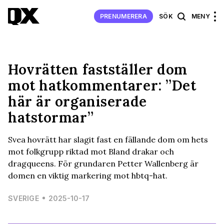
PRENUMERERA
SÖK
MENY
Hovrätten fastställer dom
mot hatkommentarer: ”Det
här är organiserade
hatstormar”
Svea hovrätt har slagit fast en fällande dom om hets
mot folkgrupp riktad mot Bland drakar och
dragqueens. För grundaren Petter Wallenberg är
domen en viktig markering mot hbtq-hat.
SVERIGE
2025-10-17