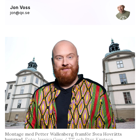
Jon Voss
jon@qx.se
Montage med Petter Wallenberg framför Svea Hovrätts
byggnad.
Foto: Jessica Gow / TT och Pter Knutson