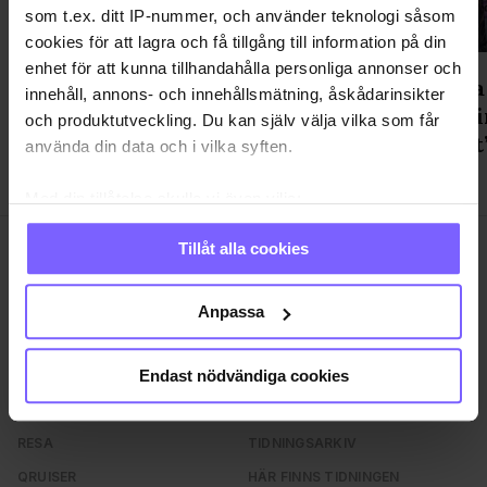
som t.ex. ditt IP-nummer, och använder teknologi såsom
cookies för att lagra och få tillgång till information på din
enhet för att kunna tillhandahålla personliga annonser och
Prideflaggor vandaliserades på
Birgitta
innehåll, annons- och innehållsmätning, åskådarinsikter
flera håll i landet
lädermi
och produktutveckling. Du kan själv välja vilka som får
stigmat
använda din data och i vilka syften.
Med din tillåtelse skulle vi även vilja:
Samla in information om din geografiska plats
Tillåt alla cookies
som kan ha en noggrannhet på upp till flera meter
Identifiera din enhet genom att aktivt skanna den
för specifika kännetecken (fingeravtryck)
Anpassa
Ta reda på mer om hur dina personliga uppgifter
SAMHÄLLE
ANNONSERA
behandlas och ställ in dina preferenser i
detaljsektionen
.
Endast nödvändiga cookies
NÖJE
OM OSS
Du kan ändra eller dra tillbaka ditt samtycke när som
LIVSSTIL
VANLIGA FRÅGOR OCH SVAR
helst från cookie-förklaringen.
RESA
TIDNINGSARKIV
Vi använder enhetsidentifierare för att anpassa innehållet
QRUISER
HÄR FINNS TIDNINGEN