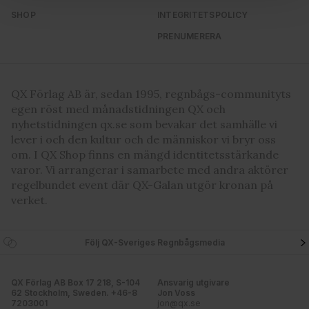
och annonserna till användarna, tillhandahålla funktioner
SHOP
INTEGRITETSPOLICY
för sociala medier och analysera vår trafik. Vi
PRENUMERERA
vidarebefordrar även sådana identifierare och annan
information från din enhet till de sociala medier och
annons- och analysföretag som vi samarbetar med.
Dessa kan i sin tur kombinera informationen med annan
QX Förlag AB är, sedan 1995, regnbågs-communityts
information som du har tillhandahållit eller som de har
egen röst med månadstidningen QX och
samlat in när du har använt deras tjänster. Du godkänner
nyhetstidningen qx.se som bevakar det samhälle vi
våra cookies vid fortsatt användande av vår webbplats.
lever i och den kultur och de människor vi bryr oss
om. I QX Shop finns en mängd identitetsstärkande
varor. Vi arrangerar i samarbete med andra aktörer
regelbundet event där QX-Galan utgör kronan på
verket.
Följ QX-Sveriges Regnbågsmedia
QX Förlag AB Box 17 218, S-104
Ansvarig utgivare
62 Stockholm, Sweden. +46-8
Jon Voss
7203001
jon@qx.se