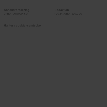
Annonsförsäljning
Redaktion
annonser@qx.se
redaktionen@qx.se
Hantera cookie-samtycke