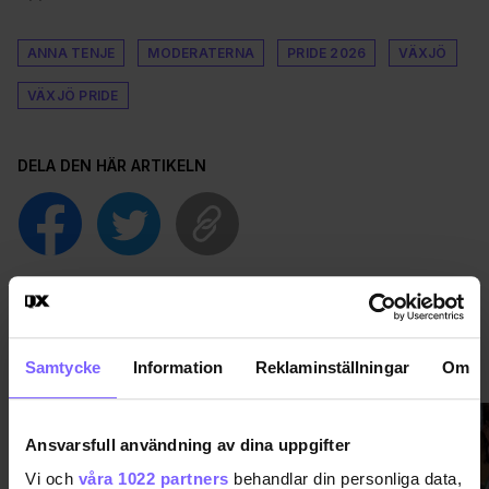
ANNA TENJE
MODERATERNA
PRIDE 2026
VÄXJÖ
VÄXJÖ PRIDE
DELA DEN HÄR ARTIKELN
SVERIGE
VISA MER SVERIGE
Samtycke
Information
Reklaminställningar
Om
Ansvarsfull användning av dina uppgifter
Vi och
våra 1022 partners
behandlar din personliga data,