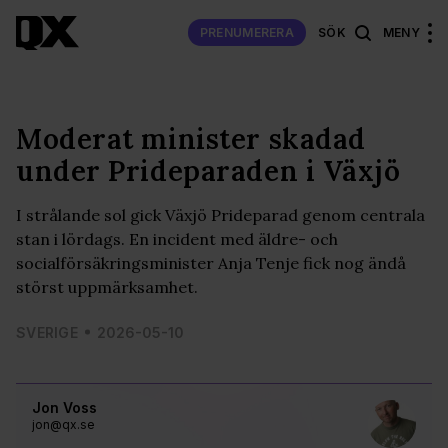
PRENUMERERA
SÖK
MENY
Moderat minister skadad
under Prideparaden i Växjö
I strålande sol gick Växjö Prideparad genom centrala
stan i lördags. En incident med äldre- och
socialförsäkringsminister Anja Tenje fick nog ändå
störst uppmärksamhet.
SVERIGE
2026-05-10
Jon Voss
jon@qx.se