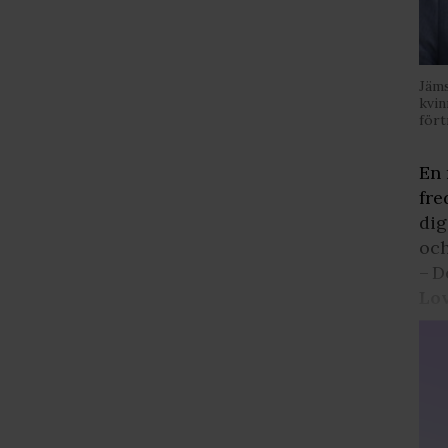
Jäms
kvin
fört
En 
fre
dig
och
– D
Lov