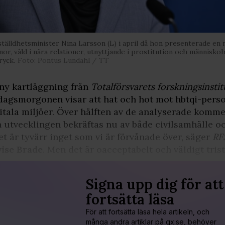
tälldhetsminister Nina Larsson (L) i april då hon presenterade en 
nor, våld i nära relationer, utnyttjande i prostitution och människ
ryck.
Foto: Pontus Lundahl / TT
ny kartläggning från
Totalförsvarets forskningsinstit
dagsmorgonen visar att hat och hot mot hbtqi-perso
itala miljöer. Över hälften av de analyserade kommen
 utvecklingen bekräftas nu av både civilsamhälle oc
et är tyvärr inget som vi är förvånade över, säger
RF
ise Brade
. Men det är oacceptabelt och väldigt trist 
Signa upp dig för att
fortsätta läsa
För att fortsätta läsa hela artikeln, och
många andra artiklar på qx.se, behöver