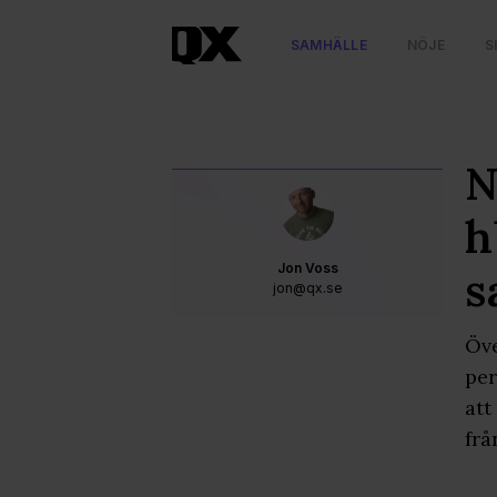
SAMHÄLLE
NÖJE
S
N
h
Jon Voss
s
jon@qx.se
Öve
per
att
frå