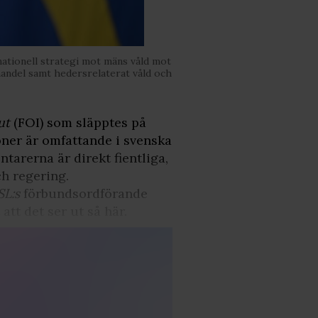
nationell strategi mot mäns våld mot
ohandel samt hedersrelaterat våld och
ut
(FOI) som släpptes på
ner är omfattande i svenska
tarerna är direkt fientliga,
h regering.
SL:s
förbundsordförande
att det ser ut så här.