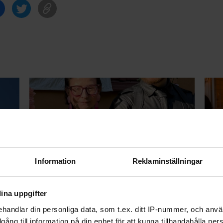
på
Birgitta Ohlsson (C) på
Sta
Information
Reklaminställningar
lädermingel: ”Vi måste
Pri
motarbeta stigmat”
ina uppgifter
handlar din personliga data, som t.ex. ditt IP-nummer, och anv
illgång till information på din enhet för att kunna tillhandahålla pe