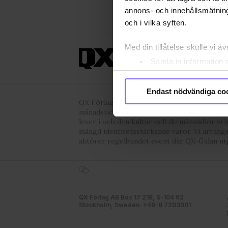
annons- och innehållsmätning
och i vilka syften.
Med din tillåtelse skulle vi äve
ANNONSERA
OM 
Samla in information 
Identifiera din enhet 
Ta reda på mer om hur dina pe
Endast nödvändiga co
eller dra tillbaka ditt samtyc
QX Förlag AB är, sedan 1995, regnbågs-co
månadstidningen QX och nyhetstidningen qx
lever i och den kultur och de människor vi 
Vi använder enhetsidentifierar
mängd identitetsstärkande varor. Vi arrang
sociala medier och analysera 
aktörer regelbundet event där QX-Galan ut
till de sociala medier och a
med annan information som du 
godkänner våra cookies vid f
QX Förlag AB Box 17 218, S-104 62
Stockholm, Sweden. +46-8 7203001