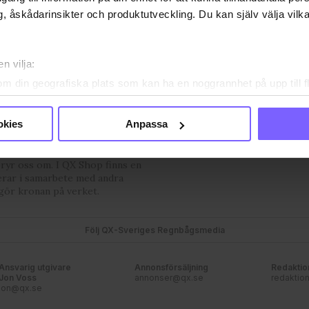
, åskådarinsikter och produktutveckling. Du kan själv välja vilk
n vilja:
OSS
VANLIGA FRÅGOR OCH SVAR
TIDNINGSARKIV
HÄR FIN
om din geografiska plats som kan ha en noggrannhet på upp till f
PRENUMERERA
genom att aktivt skanna den för specifika kännetecken (fingeravt
rsonliga uppgifter behandlas och ställ in dina preferenser i
deta
okies
Anpassa
ke när som helst från cookie-förklaringen.
mmunityts egen röst med
.se som bevakar det samhälle vi
bryr oss om. I QX Shop finns en
e för att anpassa innehållet och annonserna till användarna, tillh
erar i samarbete med andra
vår trafik. Vi vidarebefordrar även sådana identifierare och anna
gör kronan på verket.
nnons- och analysföretag som vi samarbetar med. Dessa kan i sin
har tillhandahållit eller som de har samlat in när du har använt
Följ QX-Sveriges Regnbågsmedia
ortsatt användande av vår webbplats.
Ansvarig utgivare
Annonsförsäljning
Redaktio
Jon Voss
annonser@qx.se
redaktio
jon@qx.se