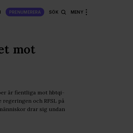
N
PRENUMERERA
SÖK
MENY
tet mot
er är fientliga mot hbtqi-
de regeringen och RFSL på
t människor drar sig undan