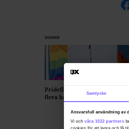
SVERIGE
or utsatthet
Prideflaggor vandaliserades 
Samtycke
flera håll i landet
Ansvarsfull användning av d
Vi och
våra 1022 partners
be
cookies för att lagra och få t