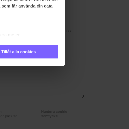
a som får använda din data
NS TIDNINGEN
INTEGRITETSPOLICY
lera meter
ryck)
ljsektionen
. Du kan ändra
Tillåt alla cookies
andahålla funktioner för
n information från din enhet
 tur kombinera informationen
 deras tjänster. Du
n
Hantera cookie-
nen@qx.se
samtycke