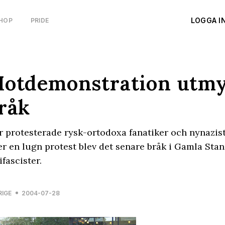
LOGGA I
HOP
PRIDE
otdemonstration utmy
råk
r protesterade rysk-ortodoxa fanatiker och nynazis
er en lugn protest blev det senare bråk i Gamla Sta
ifascister.
RIGE
2004-07-28