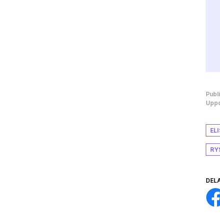
Publ
Uppd
EL
RY
DEL