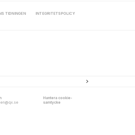
NS TIDNINGEN
INTEGRITETSPOLICY
n
Hantera cookie-
nen@qx.se
samtycke