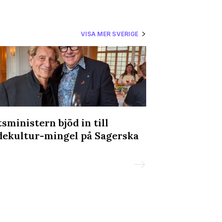
VISA MER SVERIGE
tsministern bjöd in till
Ung Vänster k
dekultur-mingel på Sagerska
transvården:
slutsnackat”