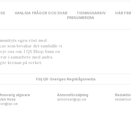
OSS
VANLIGA FRÅGOR OCH SVAR
TIDNINGSARKIV
HÄR FIN
PRENUMERERA
mmunityts egen röst med
.se som bevakar det samhälle vi
bryr oss om. I QX Shop finns en
erar i samarbete med andra
gör kronan på verket.
Följ QX-Sveriges Regnbågsmedia
Ansvarig utgivare
Annonsförsäljning
Redaktio
Jon Voss
annonser@qx.se
redaktio
jon@qx.se