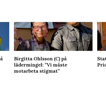
på
Birgitta Ohlsson (C) på
Sta
lädermingel: ”Vi måste
Pri
motarbeta stigmat”