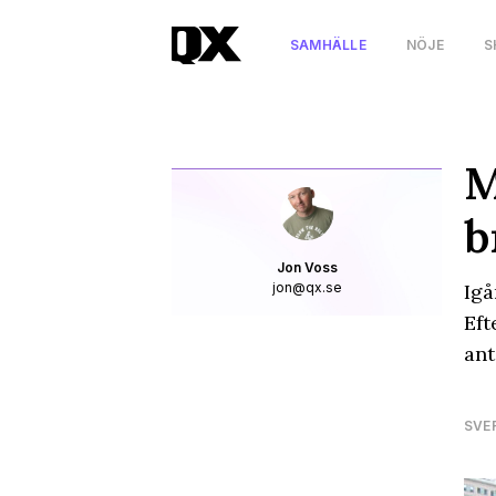
SAMHÄLLE
NÖJE
S
M
b
Jon Voss
jon@qx.se
Igå
Eft
ant
SVE