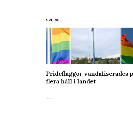
SVERIGE
or utsatthet
Prideflaggor vandaliserades 
flera håll i landet