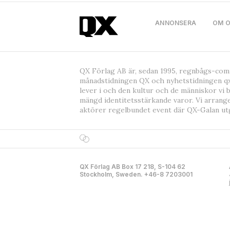
ANNONSERA
OM 
QX Förlag AB är, sedan 1995, regnbågs-co
månadstidningen QX och nyhetstidningen qx
lever i och den kultur och de människor vi 
mängd identitetsstärkande varor. Vi arrang
aktörer regelbundet event där QX-Galan ut
QX Förlag AB Box 17 218, S-104 62
Stockholm, Sweden. +46-8 7203001