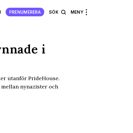
N
PRENUMERERA
SÖK
MENY
nnade i
ter utanför PrideHouse.
n mellan nynazister och