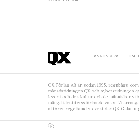
ANNONSERA
OM 
QX Förlag AB är, sedan 1995, regnbågs-co
månadstidningen QX och nyhetstidningen qx
lever i och den kultur och de människor vi 
mängd identitetsstärkande varor. Vi arrang
aktörer regelbundet event där QX-Galan ut