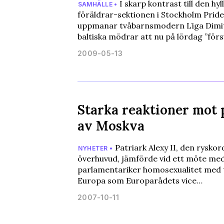
I skarp kontrast till den hyl
SAMHÄLLE •
föräldrar-sektionen i Stockholm Prid
uppmanar tvåbarnsmodern Līga Dimit
baltiska mödrar att nu på lördag ”förs
2009-05-13
Starka reaktioner mot 
av Moskva
Patriark Alexy II, den rysko
NYHETER •
överhuvud, jämförde vid ett möte me
parlamentariker homosexualitet med t
Europa som Europarådets vice…
2007-10-11