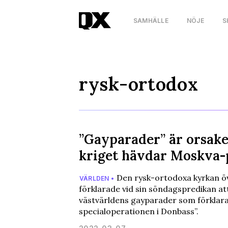
SAMHÄLLE
NÖJE
S
rysk-ortodox
”Gayparader” är orsaken
kriget hävdar Moskva-
Den rysk-ortodoxa kyrkan öv
VÄRLDEN •
förklarade vid sin söndagspredikan at
västvärldens gayparader som förklara
specialoperationen i Donbass”.