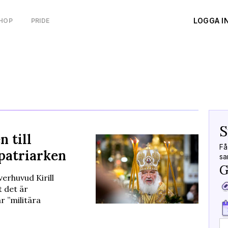
LOGGA I
HOP
PRIDE
S
 till
Få
patriarken
sa
G
erhuvud Kirill
t det är
r ”militära