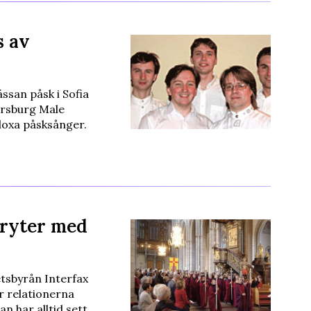
s av
san påsk i Sofia
ersburg Male
doxa påsksånger.
bryter med
tsbyrån Interfax
r relationerna
n har alltid sett