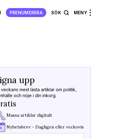
N
PRENUMERERA
SÖK
MENY
Välkommen
Tillbaka
igna upp
Kod skick
Tack för att du sign
 veckans mest lästa artiklar om politik,
nyhetsbrev!
mhälle och nöje i din inkorg.
Fyll i koden vi skicka
ratis
Massa artiklar digitalt
Koden är giltig i
15m
Fick du inget mejl?
S
Nyhetsbrev - Dagligen eller veckovis