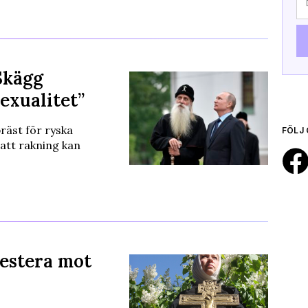
Skägg
exualitet”
räst för ryska
FÖLJ 
 att rakning kan
estera mot