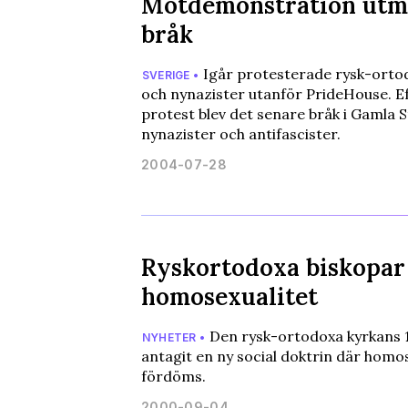
Motdemonstration utm
bråk
Igår protesterade rysk-ortod
SVERIGE •
och nynazister utanför PrideHouse. Ef
protest blev det senare bråk i Gamla 
nynazister och antifascister.
2004-07-28
Ryskortodoxa biskopar
homosexualitet
Den rysk-ortodoxa kyrkans 1
NYHETER •
antagit en ny social doktrin där homos
fördöms.
2000-09-04