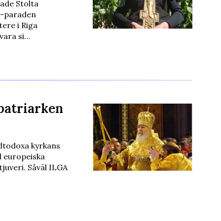
lade Stolta
e-paraden
ere i Riga
vara si…
patriarken
rdtodoxa kyrkans
d europeiska
juveri. Såväl ILGA