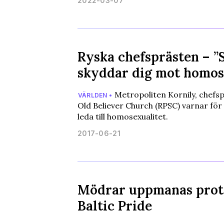
2022-03-07
Ryska chefsprästen – ”
skyddar dig mot homos
Metropoliten Kornily, chefsp
VÄRLDEN •
Old Believer Church (RPSC) varnar för
leda till homosexualitet.
2017-06-21
Mödrar uppmanas prot
Baltic Pride