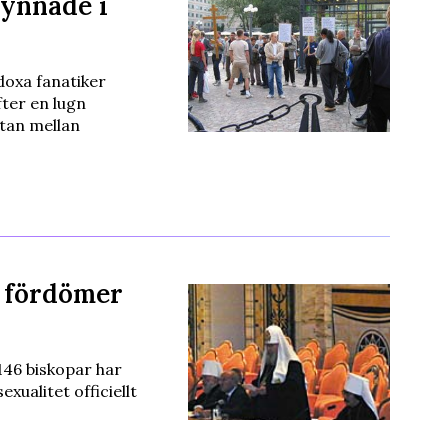
ynnade i
oxa fanatiker
ter en lugn
Stan mellan
 fördömer
46 biskopar har
exualitet officiellt