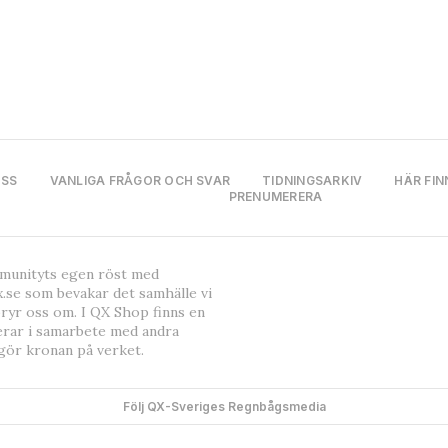
OSS
VANLIGA FRÅGOR OCH SVAR
TIDNINGSARKIV
HÄR FIN
PRENUMERERA
mmunityts egen röst med
.se som bevakar det samhälle vi
bryr oss om. I QX Shop finns en
erar i samarbete med andra
gör kronan på verket.
Följ QX-Sveriges Regnbågsmedia