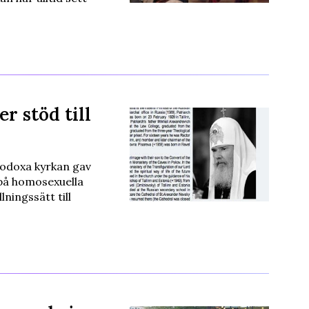
r stöd till
todoxa kyrkan gav
 på homosexuella
ningssätt till