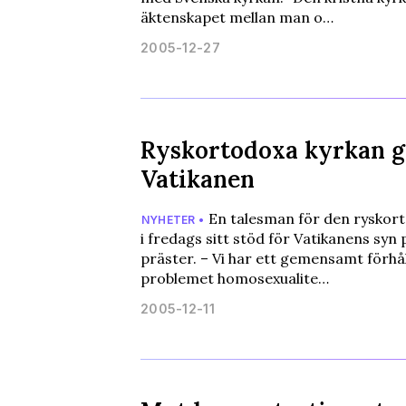
äktenskapet mellan man o…
2005-12-27
Ryskortodoxa kyrkan ge
Vatikanen
En talesman för den ryskor
NYHETER •
i fredags sitt stöd för Vatikanens syn
präster. – Vi har ett gemensamt förhåll
problemet homosexualite…
2005-12-11