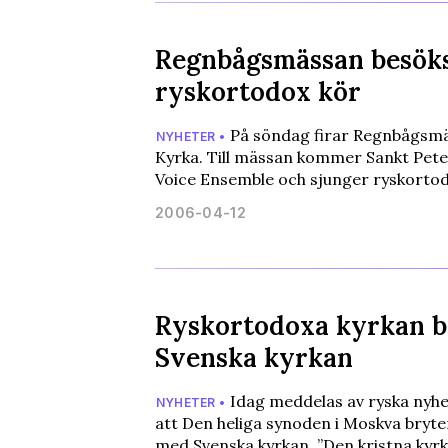
Regnbågsmässan besök
ryskortodox kör
På söndag firar Regnbågsmäs
NYHETER •
Kyrka. Till mässan kommer Sankt Pet
Voice Ensemble och sjunger ryskorto
2006-04-12
Ryskortodoxa kyrkan 
Svenska kyrkan
Idag meddelas av ryska nyhe
NYHETER •
att Den heliga synoden i Moskva bryte
med Svenska kyrkan. ”Den kristna kyrka