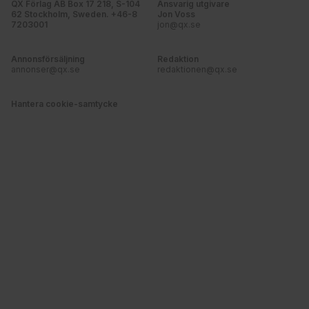
QX Förlag AB Box 17 218, S-104
Ansvarig utgivare
62 Stockholm, Sweden. +46-8
Jon Voss
7203001
jon@qx.se
Annonsförsäljning
Redaktion
annonser@qx.se
redaktionen@qx.se
Hantera cookie-samtycke