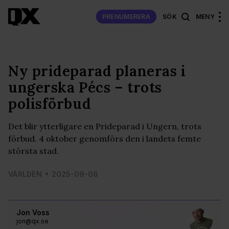
PRENUMERERA
SÖK
MENY
Ny prideparad planeras i
ungerska Pécs – trots
polisförbud
Det blir ytterligare en Prideparad i Ungern, trots
förbud. 4 oktober genomförs den i landets femte
största stad.
VÄRLDEN
2025-09-08
Jon Voss
jon@qx.se