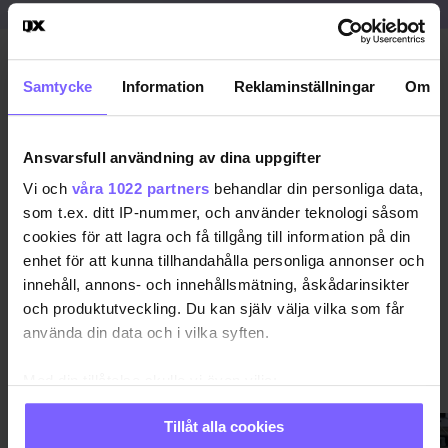
Publicerad 2025-09-08
Samtycke
Information
Reklaminställningar
Om
PÉCS
PRIDE 2025
UNGERN
Ansvarsfull användning av dina uppgifter
Vi och
våra 1022 partners
behandlar din personliga data,
DELA DEN HÄR ARTIKELN
som t.ex. ditt IP-nummer, och använder teknologi såsom
cookies för att lagra och få tillgång till information på din
enhet för att kunna tillhandahålla personliga annonser och
innehåll, annons- och innehållsmätning, åskådarinsikter
och produktutveckling. Du kan själv välja vilka som får
använda din data och i vilka syften.
VÄRLDEN
VISA MER VÄRLDEN
Med din tillåtelse skulle vi även vilja:
Samla in information om din geografiska plats
Tillåt alla cookies
som kan ha en noggrannhet på upp till flera meter