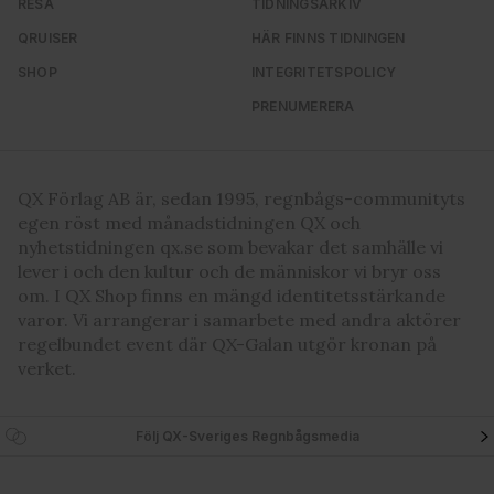
RESA
TIDNINGSARKIV
QRUISER
HÄR FINNS TIDNINGEN
SHOP
INTEGRITETSPOLICY
PRENUMERERA
QX Förlag AB är, sedan 1995, regnbågs-communityts
egen röst med månadstidningen QX och
nyhetstidningen qx.se som bevakar det samhälle vi
lever i och den kultur och de människor vi bryr oss
om. I QX Shop finns en mängd identitetsstärkande
varor. Vi arrangerar i samarbete med andra aktörer
regelbundet event där QX-Galan utgör kronan på
verket.
Följ QX-Sveriges Regnbågsmedia