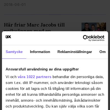
2018-06-01
Här friar Marc Jacobs till
pojkvännen med en
snabbmats-flashmob!
Stjärndesignern Marc Jacobs gick ner
SEX & RELATION •
på knä mitt i en snabbmatsrestaurang.
Samtycke
Information
Reklaminställningar
Om
2018-04-05
Ansvarsfull användning av dina uppgifter
Vi och
våra 1022 partners
behandlar din personliga data,
Mitt i frieriet händer det
som t.ex. ditt IP-nummer, och använder teknologi såsom
oväntade – ”Är det här ett
cookies för att lagra och få tillgång till information på din
skämt?”
enhet för att kunna tillhandahålla personliga annonser och
innehåll, annons- och innehållsmätning, åskådarinsikter
Hon planerade det söta frieriet i
SEX & RELATION •
och produktutveckling. Du kan själv välja vilka som får
månader – men det hon inte visste var att hennes