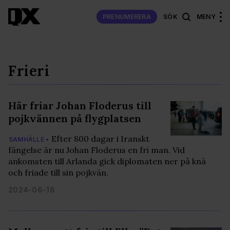
PRENUMERERA
SÖK
MENY
Frieri
Här friar Johan Floderus till
pojkvännen på flygplatsen
Efter 800 dagar i Iranskt
SAMHÄLLE •
fängelse är nu Johan Floderus en fri man. Vid
ankomsten till Arlanda gick diplomaten ner på knä
och friade till sin pojkvän.
2024-06-18