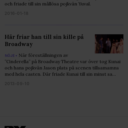
Dessa kan i sin tur kombinera informationen med annan
och friade till sin mållösa pojkvän Yuval.
information som du har tillhandahållit eller som de har
2016-01-18
samlat in när du har använt deras tjänster. Du godkänner
våra cookies vid fortsatt användande av vår webbplats.
Här friar han till sin kille på
Broadway
När föreställningen av
NÖJE •
”Cinderella” på Broadway Theatre var över tog Kunai
och hans pojkvän Jason plats på scenen tillsamamns
med hela casten. Där friade Kunai till sin minst sa…
2013-09-10