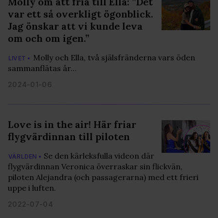
Molly om att fria till Ella: ”Det
var ett så overkligt ögonblick.
Jag önskar att vi kunde leva
om och om igen.”
Molly och Ella, två själsfränderna vars öden
LIVET •
sammanflätas år…
2024-01-06
Love is in the air! Här friar
flygvärdinnan till piloten
Se den kärleksfulla videon där
VÄRLDEN •
flygvärdinnan Veronica överraskar sin flickvän,
piloten Alejandra (och passagerarna) med ett frieri
uppe i luften.
2022-07-04