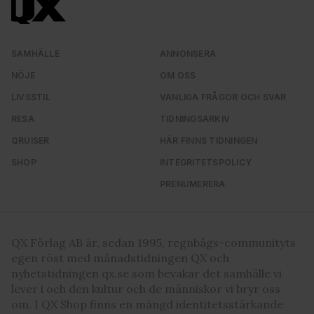
SAMHÄLLE
ANNONSERA
NÖJE
OM OSS
LIVSSTIL
VANLIGA FRÅGOR OCH SVAR
RESA
TIDNINGSARKIV
QRUISER
HÄR FINNS TIDNINGEN
SHOP
INTEGRITETSPOLICY
PRENUMERERA
QX Förlag AB är, sedan 1995, regnbågs-communityts
egen röst med månadstidningen QX och
nyhetstidningen qx.se som bevakar det samhälle vi
lever i och den kultur och de människor vi bryr oss
om. I QX Shop finns en mängd identitetsstärkande