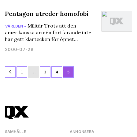
Pentagon utreder homofobi
Militär Trots att den
VÄRLDEN •
amerikanska armén fortfarande inte
har gett klartecken för öppet…
2000-07-28
1
…
3
4
5
SAMHÄLLE
ANNONSERA