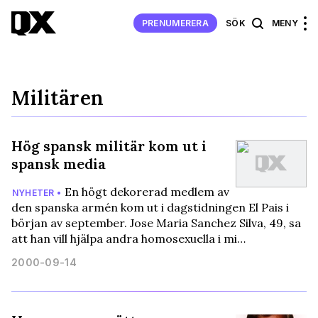
PRENUMERERA
SÖK
MENY
Militären
Hög spansk militär kom ut i
spansk media
En högt dekorerad medlem av
NYHETER •
den spanska armén kom ut i dagstidningen El Pais i
början av september. Jose Maria Sanchez Silva, 49, sa
att han vill hjälpa andra homosexuella i mi…
2000-09-14