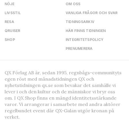
NÖJE
OM OSS
LIVSSTIL
VANLIGA FRÅGOR OCH SVAR
RESA
TIDNINGSARKIV
QRUISER
HÄR FINNS TIDNINGEN
SHOP
INTEGRITETSPOLICY
PRENUMERERA
QX Förlag AB är, sedan 1995, regnbågs-communityts
egen röst med månadstidningen QX och
nyhetstidningen qx.se som bevakar det samhälle vi
lever i och den kultur och de människor vi bryr oss
om. I QX Shop finns en mängd identitetsstärkande
varor. Vi arrangerar i samarbete med andra aktörer
regelbundet event där QX-Galan utgör kronan på
verket.