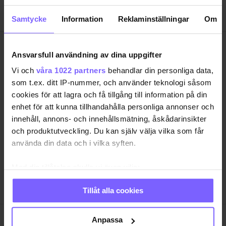
Samtycke
Information
Reklaminställningar
Om
Ansvarsfull användning av dina uppgifter
Vi och
våra 1022 partners
behandlar din personliga data,
som t.ex. ditt IP-nummer, och använder teknologi såsom
SAMHÄLLE
ANNONSERA
cookies för att lagra och få tillgång till information på din
NÖJE
OM OSS
enhet för att kunna tillhandahålla personliga annonser och
innehåll, annons- och innehållsmätning, åskådarinsikter
LIVSSTIL
VANLIGA FRÅGOR OCH SVAR
och produktutveckling. Du kan själv välja vilka som får
RESA
TIDNINGSARKIV
använda din data och i vilka syften.
QRUISER
HÄR FINNS TIDNINGEN
Med din tillåtelse skulle vi även vilja:
SHOP
INTEGRITETSPOLICY
Samla in information om din geografiska plats
PRENUMERERA
Tillåt alla cookies
som kan ha en noggrannhet på upp till flera meter
Identifiera din enhet genom att aktivt skanna den
för specifika kännetecken (fingeravtryck)
Anpassa