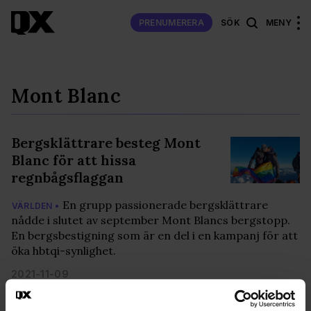
PRENUMERERA
SÖK
MENY
Mont Blanc
Bergsklättrare besteg Mont
Blanc för att hissa
regnbågsflaggan
En grupp passionerade bergsklättrare
VÄRLDEN •
nådde i slutet av september Mont Blancs bergstopp.
En bergsbestigning som är en del i en kampanj för att
öka hbtqi-synlighet.
2021-11-09