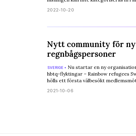
2022-10-20
Nytt community för n
regnbågspersoner
Nu startar en ny organisatio
SVERIGE •
hbtq-flyktingar – Rainbow refugees 
hölls ett första välbesökt medlemsmö
2021-10-06