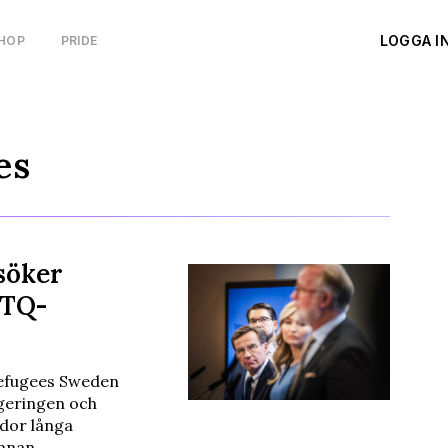
LOGGA I
HOP
PRIDE
es
söker
BTQ-
efugees Sweden
geringen och
dor långa
annan …