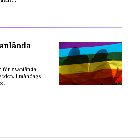
yanlända
n för nyanlända
Sweden. I måndags
te.