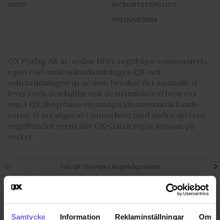
SHOP
INTEGRITETSPOLICY
PRENUMERERA
QX Förlag AB är, sedan 1995, regnbågs-communityts
egen röst med månadstidningen QX och
nyhetstidningen qx.se som bevakar det samhälle vi
lever i och den kultur och de människor vi bryr oss
om. I QX Shop finns en mängd identitetsstärkande
varor. Vi arrangerar i samarbete med andra aktörer
regelbundet event där QX-Galan utgör kronan på
verket.
Följ QX-Sveriges Regnbågsmedia
QX Förlag AB Box 17 218, S-104
Ansvarig utgivare
62 Stockholm, Sweden. +46-8
Jon Voss
7203001
jon@qx.se
Samtycke
Information
Reklaminställningar
Om