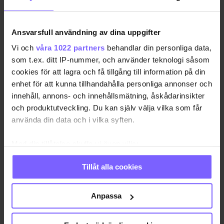
Annonsförsäljning
Redaktion
annonser@qx.se
redaktionen@qx.se
Ansvarsfull användning av dina uppgifter
Hantera cookie-samtycke
Vi och
våra 1022 partners
behandlar din personliga data,
som t.ex. ditt IP-nummer, och använder teknologi såsom
cookies för att lagra och få tillgång till information på din
enhet för att kunna tillhandahålla personliga annonser och
innehåll, annons- och innehållsmätning, åskådarinsikter
och produktutveckling. Du kan själv välja vilka som får
använda din data och i vilka syften.
Med din tillåtelse skulle vi även vilja:
Samla in information om din geografiska plats
Tillåt alla cookies
som kan ha en noggrannhet på upp till flera meter
Identifiera din enhet genom att aktivt skanna den
för specifika kännetecken (fingeravtryck)
Anpassa
Ta reda på mer om hur dina personliga uppgifter
behandlas och ställ in dina preferenser i
detaljsektionen
.