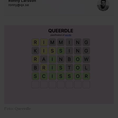
Ronny Larsson
ronny@qx.se
Foto: Queerdle