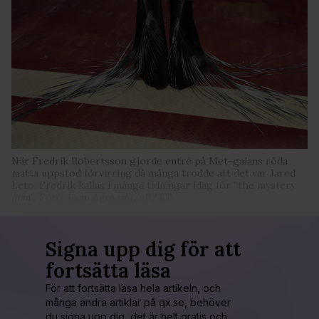
När Fredrik Robertsson gjorde entré på Met-galans röda
matta uppstod förvirring då många trodde att det var Jared
Leto. Fredrik kallas i många tidningar idag för ”the mystery
man”.
Foto: Evan Agostini/AP/TT
Signa upp dig för att
fortsätta läsa
För att fortsätta läsa hela artikeln, och
många andra artiklar på qx.se, behöver
du signa upp dig, det är helt gratis och