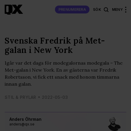
PRENUMERERA
SÖK
MENY
Svenska Fredrik på Met-
galan i New York
Igår var det dags för modegalornas modegala – The
Met-galan i New York. En av gästerna var Fredrik
Robertsson, vi fick ett snack med honom timmarna
innan galan.
STIL & PRYLAR
2022-05-03
Anders Öhrman
anders@qx.se