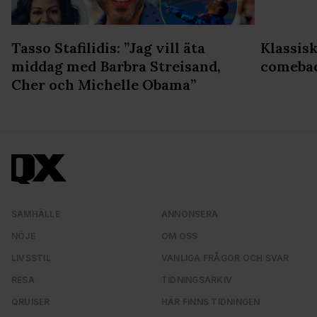
Tasso Stafilidis: ”Jag vill äta
Klassis
middag med Barbra Streisand,
comeba
Cher och Michelle Obama”
SAMHÄLLE
ANNONSERA
NÖJE
OM OSS
LIVSSTIL
VANLIGA FRÅGOR OCH SVAR
RESA
TIDNINGSARKIV
QRUISER
HÄR FINNS TIDNINGEN