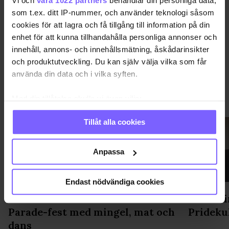
Vi och
våra 1022 partners
behandlar din personliga data,
DELA DEN HÄR ARTIKELN
som t.ex. ditt IP-nummer, och använder teknologi såsom
cookies för att lagra och få tillgång till information på din
enhet för att kunna tillhandahålla personliga annonser och
innehåll, annons- och innehållsmätning, åskådarinsikter
och produktutveckling. Du kan själv välja vilka som får
använda din data och i vilka syften.
VIMMEL
VISA MER VIMMEL
Med din tillåtelse skulle vi även vilja:
Samla in information om din geografiska plats
Tillåt alla cookies
som kan ha en noggrannhet på upp till flera meter
Identifiera din enhet genom att aktivt skanna den
för specifika kännetecken (fingeravtryck)
Anpassa
Ta reda på mer om hur dina personliga uppgifter
behandlas och ställ in dina preferenser i
detaljsektionen
.
Endast nödvändiga cookies
Du kan ändra eller dra tillbaka ditt samtycke när som
Gondolenhuset fixade After
Statsmin
helst från cookie-förklaringen.
Parade-fest med mingel, mat och
Prideku
dans
Vi använder enhetsidentifierare för att anpassa innehållet