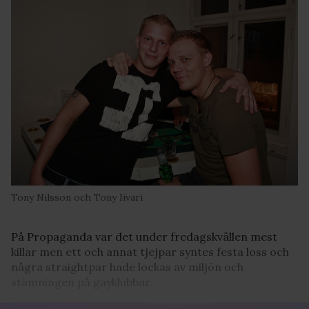
Tony Nilsson och Tony Iivari
På Propaganda var det under fredagskvällen mest
killar men ett och annat tjejpar syntes festa loss och
några straightpar hade lockas av miljön och
stämningen på gayklubbar.