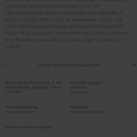
egen röst med månadstidningen QX och
nyhetstidningen qx.se som bevakar det samhälle vi
lever i och den kultur och de människor vi bryr oss
om. I QX Shop finns en mängd identitetsstärkande
varor. Vi arrangerar i samarbete med andra aktörer
regelbundet event där QX-Galan utgör kronan på
verket.
Följ QX-Sveriges Regnbågsmedia
QX Förlag AB Box 17 218, S-104
Ansvarig utgivare
62 Stockholm, Sweden. +46-8
Jon Voss
7203001
jon@qx.se
Annonsförsäljning
Redaktion
annonser@qx.se
redaktionen@qx.se
Hantera cookie-samtycke