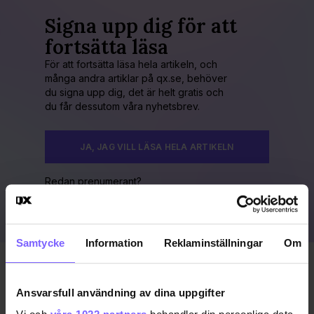
Signa upp dig för att
fortsätta läsa
För att fortsätta läsa hela artikeln, och
många andra artiklar på qx.se, behöver
du signa upp dig, det är helt gratis och
du får dessutom våra nyhetsbrev.
JA, JAG VILL LÄSA HELA ARTIKELN
Redan prenumerant?
LOGGA IN HÄR!
Samtycke
Information
Reklaminställningar
Om
Publicerad 2009-10-10
Uppdaterad 2016-11-15
Ansvarsfull användning av dina uppgifter