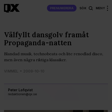
PRENUMERERA
SÖK
MENY
Välfyllt dansgolv framåt
Propaganda-natten
Blandad musik, technobeats och lite renodlad disco,
men även några riktiga klassiker.
VIMMEL
2009-10-10
Peter Lofqvist
redaktionen@qx.se