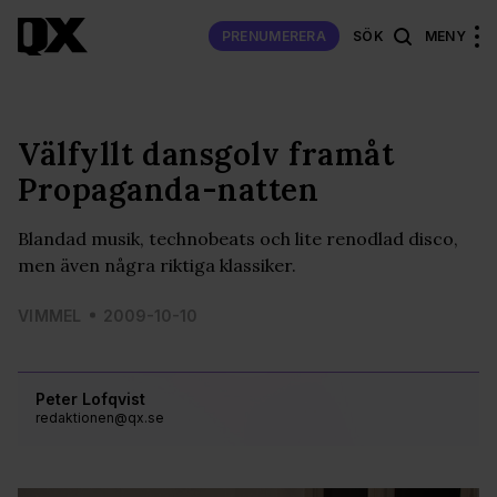
PRENUMERERA
SÖK
MENY
Välfyllt dansgolv framåt
Propaganda-natten
Blandad musik, technobeats och lite renodlad disco,
men även några riktiga klassiker.
VIMMEL
2009-10-10
Peter Lofqvist
redaktionen@qx.se