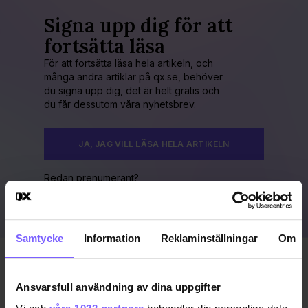
Signa upp dig för att
fortsätta läsa
För att fortsätta läsa hela artikeln, och
många andra artiklar på qx.se, behöver
du signa upp dig, det är helt gratis och
du får dessutom våra nyhetsbrev.
JA, JAG VILL LÄSA HELA ARTIKELN
Redan prenumerant?
LOGGA IN HÄR!
Samtycke
Information
Reklaminställningar
Om
Publicerad 2009-10-10
Uppdaterad 2016-11-15
Ansvarsfull användning av dina uppgifter