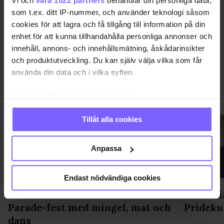
Vi och
våra 1022 partners
behandlar din personliga data,
DELA DEN HÄR ARTIKELN
som t.ex. ditt IP-nummer, och använder teknologi såsom
cookies för att lagra och få tillgång till information på din
enhet för att kunna tillhandahålla personliga annonser och
innehåll, annons- och innehållsmätning, åskådarinsikter
och produktutveckling. Du kan själv välja vilka som får
använda din data och i vilka syften.
VIMMEL
VISA MER VIMMEL
Med din tillåtelse skulle vi även vilja:
Samla in information om din geografiska plats
Tillåt alla cookies
som kan ha en noggrannhet på upp till flera meter
Identifiera din enhet genom att aktivt skanna den
för specifika kännetecken (fingeravtryck)
Anpassa
Ta reda på mer om hur dina personliga uppgifter
behandlas och ställ in dina preferenser i
detaljsektionen
.
Endast nödvändiga cookies
Du kan ändra eller dra tillbaka ditt samtycke när som
Gondolenhuset fixade After
Statsmin
helst från cookie-förklaringen.
Parade-fest med mingel, mat och
Prideku
dans
Vi använder enhetsidentifierare för att anpassa innehållet