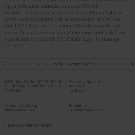
egen röst med månadstidningen QX och
nyhetstidningen qx.se som bevakar det samhälle vi
lever i och den kultur och de människor vi bryr oss
om. I QX Shop finns en mängd identitetsstärkande
varor. Vi arrangerar i samarbete med andra aktörer
regelbundet event där QX-Galan utgör kronan på
verket.
Följ QX-Sveriges Regnbågsmedia
QX Förlag AB Box 17 218, S-104
Ansvarig utgivare
62 Stockholm, Sweden. +46-8
Jon Voss
7203001
jon@qx.se
Annonsförsäljning
Redaktion
annonser@qx.se
redaktionen@qx.se
Hantera cookie-samtycke