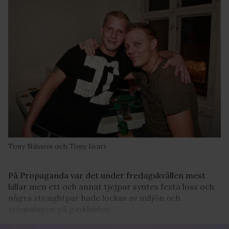
Tony Nilsson och Tony Iivari
På Propaganda var det under fredagskvällen mest
killar men ett och annat tjejpar syntes festa loss och
några straightpar hade lockas av miljön och
stämningen på gayklubbar.