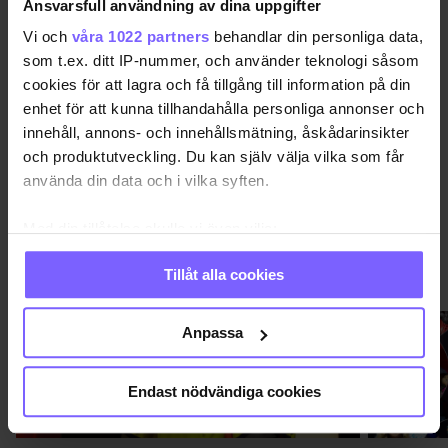
Ansvarsfull användning av dina uppgifter
QX GAYGALA 2017
RÖDA MATTAN
VIMMEL
Vi och
våra 1022 partners
behandlar din personliga data,
som t.ex. ditt IP-nummer, och använder teknologi såsom
cookies för att lagra och få tillgång till information på din
DELA DEN HÄR ARTIKELN
enhet för att kunna tillhandahålla personliga annonser och
innehåll, annons- och innehållsmätning, åskådarinsikter
och produktutveckling. Du kan själv välja vilka som får
använda din data och i vilka syften.
Med din tillåtelse skulle vi även vilja:
Samla in information om din geografiska plats
QX-GALAN 2026
Tillåt alla cookies
VISA MER QX-GALAN 2026
som kan ha en noggrannhet på upp till flera meter
Identifiera din enhet genom att aktivt skanna den
för specifika kännetecken (fingeravtryck)
Anpassa
Ta reda på mer om hur dina personliga uppgifter
behandlas och ställ in dina preferenser i
detaljsektionen
.
Endast nödvändiga cookies
Du kan ändra eller dra tillbaka ditt samtycke när som
helst från cookie-förklaringen.