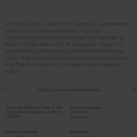
QX Förlag AB är, sedan 1995, regnbågs-communityts
egen röst med månadstidningen QX och
nyhetstidningen qx.se som bevakar det samhälle vi
lever i och den kultur och de människor vi bryr oss
om. I QX Shop finns en mängd identitetsstärkande
varor. Vi arrangerar i samarbete med andra aktörer
regelbundet event där QX-Galan utgör kronan på
verket.
Följ QX-Sveriges Regnbågsmedia
QX Förlag AB Box 17 218, S-104
Ansvarig utgivare
62 Stockholm, Sweden. +46-8
Jon Voss
7203001
jon@qx.se
Annonsförsäljning
Redaktion
annonser@qx.se
redaktionen@qx.se