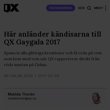
PRENUMERERA
SÖK
MENY
Här anländer kändisarna till
QX Gaygala 2017
Spana in alla glittriga kreationer och få reda på vem
som kom med vem när QX rapporterar direkt från
röda mattan på Cirkus.
QX-GALAN 2026
2017-02-06
Matilda Thorén
redaktionen@qx.se