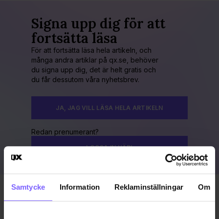
Signa upp dig för att
fortsätta läsa
För att fortsätta läsa hela artikeln, och
många andra artiklar på qx.se, behöver
du signa upp dig, det är helt gratis och
du får dessutom våra nyhetsbrev.
JA, JAG VILL LÄSA HELA ARTIKELN
Redan prenumerant?
LOGGA IN HÄR!
Samtycke
Information
Reklaminställningar
Om
Publicerad 2017-02-06
Uppdaterad 2017-02-11