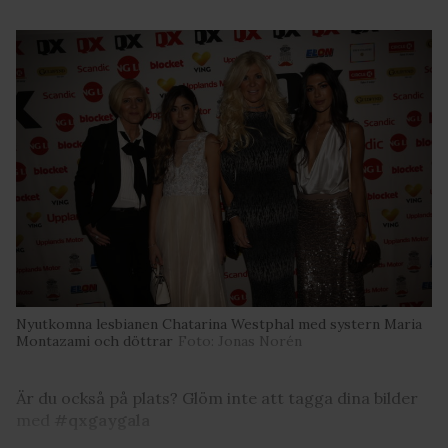
Nyutkomna lesbianen Chatarina Westphal med systern Maria
Montazami och döttrar
Foto: Jonas Norén
Är du också på plats? Glöm inte att tagga dina bilder
med
#qxgaygala