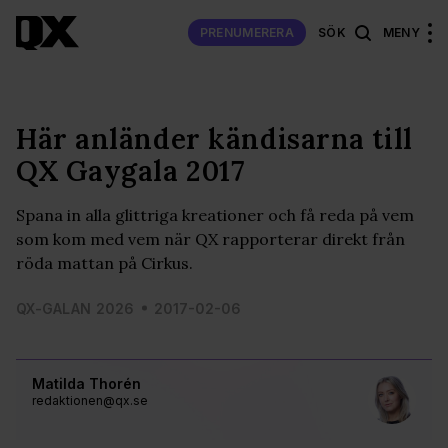
PRENUMERERA
SÖK
MENY
Här anländer kändisarna till
QX Gaygala 2017
Spana in alla glittriga kreationer och få reda på vem
som kom med vem när QX rapporterar direkt från
röda mattan på Cirkus.
QX-GALAN 2026
2017-02-06
Matilda Thorén
redaktionen@qx.se