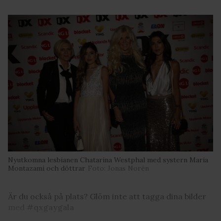
Nyutkomna lesbianen Chatarina Westphal med systern Maria
Montazami och döttrar
Foto: Jonas Norén
Är du också på plats? Glöm inte att tagga dina bilder
med
#qxgaygala