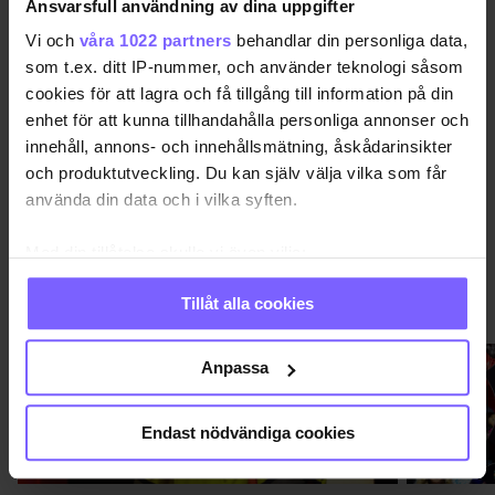
Ansvarsfull användning av dina uppgifter
QX GAYGALA 2017
RÖDA MATTAN
VIMMEL
Vi och
våra 1022 partners
behandlar din personliga data,
som t.ex. ditt IP-nummer, och använder teknologi såsom
cookies för att lagra och få tillgång till information på din
DELA DEN HÄR ARTIKELN
enhet för att kunna tillhandahålla personliga annonser och
innehåll, annons- och innehållsmätning, åskådarinsikter
och produktutveckling. Du kan själv välja vilka som får
använda din data och i vilka syften.
Med din tillåtelse skulle vi även vilja:
Samla in information om din geografiska plats
QX-GALAN 2026
Tillåt alla cookies
VISA MER QX-GALAN 2026
som kan ha en noggrannhet på upp till flera meter
Identifiera din enhet genom att aktivt skanna den
för specifika kännetecken (fingeravtryck)
Anpassa
Ta reda på mer om hur dina personliga uppgifter
behandlas och ställ in dina preferenser i
detaljsektionen
.
Endast nödvändiga cookies
Du kan ändra eller dra tillbaka ditt samtycke när som
helst från cookie-förklaringen.