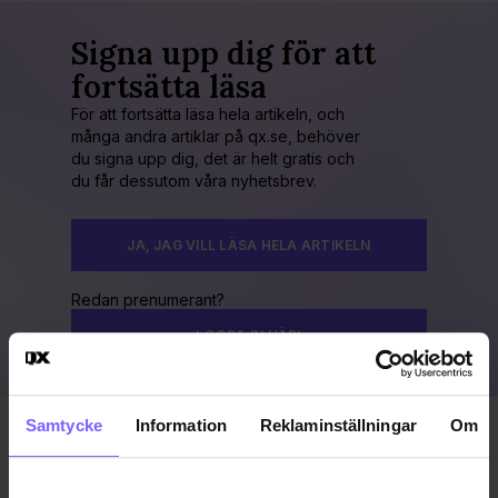
Signa upp dig för att
fortsätta läsa
För att fortsätta läsa hela artikeln, och
många andra artiklar på qx.se, behöver
du signa upp dig, det är helt gratis och
du får dessutom våra nyhetsbrev.
JA, JAG VILL LÄSA HELA ARTIKELN
Redan prenumerant?
LOGGA IN HÄR!
Samtycke
Information
Reklaminställningar
Om
Publicerad 2017-02-06
Uppdaterad 2017-02-11