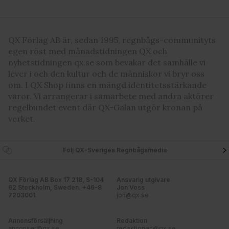
QX Förlag AB är, sedan 1995, regnbågs-communityts
egen röst med månadstidningen QX och
nyhetstidningen qx.se som bevakar det samhälle vi
lever i och den kultur och de människor vi bryr oss
om. I QX Shop finns en mängd identitetsstärkande
varor. Vi arrangerar i samarbete med andra aktörer
regelbundet event där QX-Galan utgör kronan på
verket.
Följ QX-Sveriges Regnbågsmedia
QX Förlag AB Box 17 218, S-104
Ansvarig utgivare
62 Stockholm, Sweden. +46-8
Jon Voss
7203001
jon@qx.se
Annonsförsäljning
Redaktion
annonser@qx.se
redaktionen@qx.se