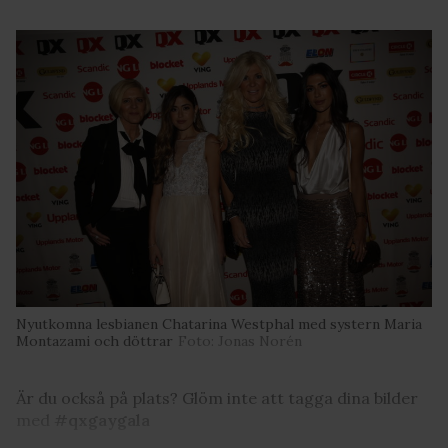
Nyutkomna lesbianen Chatarina Westphal med systern Maria
Montazami och döttrar
Foto: Jonas Norén
Är du också på plats? Glöm inte att tagga dina bilder
med
#qxgaygala