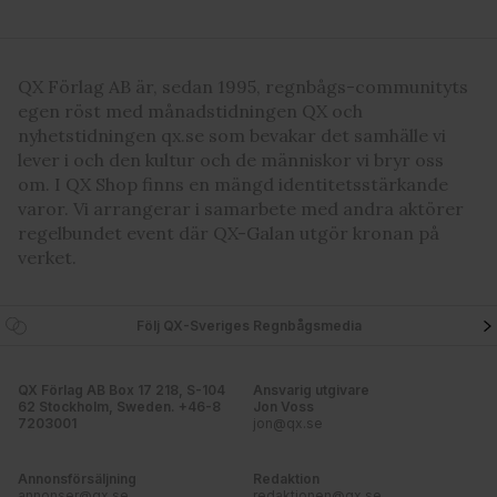
QX Förlag AB är, sedan 1995, regnbågs-communityts
egen röst med månadstidningen QX och
nyhetstidningen qx.se som bevakar det samhälle vi
lever i och den kultur och de människor vi bryr oss
om. I QX Shop finns en mängd identitetsstärkande
varor. Vi arrangerar i samarbete med andra aktörer
regelbundet event där QX-Galan utgör kronan på
verket.
Följ QX-Sveriges Regnbågsmedia
QX Förlag AB Box 17 218, S-104
Ansvarig utgivare
62 Stockholm, Sweden. +46-8
Jon Voss
7203001
jon@qx.se
Annonsförsäljning
Redaktion
annonser@qx.se
redaktionen@qx.se