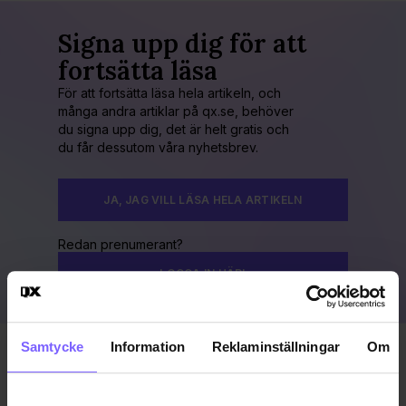
Signa upp dig för att
fortsätta läsa
För att fortsätta läsa hela artikeln, och
många andra artiklar på qx.se, behöver
du signa upp dig, det är helt gratis och
du får dessutom våra nyhetsbrev.
JA, JAG VILL LÄSA HELA ARTIKELN
Redan prenumerant?
LOGGA IN HÄR!
Samtycke
Information
Reklaminställningar
Om
Publicerad 2017-02-06
Uppdaterad 2017-02-11