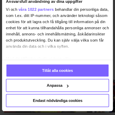
Ansvarsfull användning av dina uppgifter
QX GAYGALA 2017
RÖDA MATTAN
VIMMEL
Vi och
våra 1022 partners
behandlar din personliga data,
som t.ex. ditt IP-nummer, och använder teknologi såsom
cookies för att lagra och få tillgång till information på din
DELA DEN HÄR ARTIKELN
enhet för att kunna tillhandahålla personliga annonser och
innehåll, annons- och innehållsmätning, åskådarinsikter
och produktutveckling. Du kan själv välja vilka som får
använda din data och i vilka syften.
Med din tillåtelse skulle vi även vilja:
Samla in information om din geografiska plats
QX-GALAN 2026
Tillåt alla cookies
VISA MER QX-GALAN 2026
som kan ha en noggrannhet på upp till flera meter
Identifiera din enhet genom att aktivt skanna den
för specifika kännetecken (fingeravtryck)
Anpassa
Ta reda på mer om hur dina personliga uppgifter
behandlas och ställ in dina preferenser i
detaljsektionen
.
Endast nödvändiga cookies
Du kan ändra eller dra tillbaka ditt samtycke när som
helst från cookie-förklaringen.