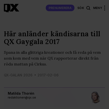
PRENUMERERA
SÖK
MENY
Här anländer kändisarna till
QX Gaygala 2017
Spana in alla glittriga kreationer och få reda på vem
som kom med vem när QX rapporterar direkt från
röda mattan på Cirkus.
QX-GALAN 2026
2017-02-06
Matilda Thorén
redaktionen@qx.se