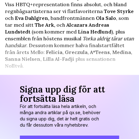
Viss HBTQ+representation finns absolut, och bland
regnbågsartisterna ser vi flatfavoriterna
Tove Styrke
och
Eva Dahlgren,
bandfrontmännen
Ola Salo
, som
tar med sitt
The Ark,
och
Alcazars Andreas
Lundstedt
(som kommer med
Lina Hedlund
), plus
ensemblen från höstens musikal
Torka aldrig tårar utan
handskar
. Dessutom kommer halva finalstartfältet
från årets Mello:
Felicia, Greczula, A*Teens, Medina,
Sanna Nielsen, Lilla Al-Fadji
plus sensationen
Nolltvå
.
Signa upp dig för att
fortsätta läsa
För att fortsätta läsa hela artikeln, och
många andra artiklar på qx.se, behöver
du signa upp dig, det är helt gratis och
du får dessutom våra nyhetsbrev.