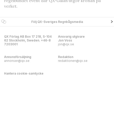
regelbundet event där QX-Galan utgör kronan på
verket.
Följ QX-Sveriges Regnbågsmedia
QX Förlag AB Box 17 218, S-104
Ansvarig utgivare
62 Stockholm, Sweden. +46-8
Jon Voss
7203001
jon@qx.se
Annonsförsäljning
Redaktion
annonser@qx.se
redaktionen@qx.se
Hantera cookie-samtycke