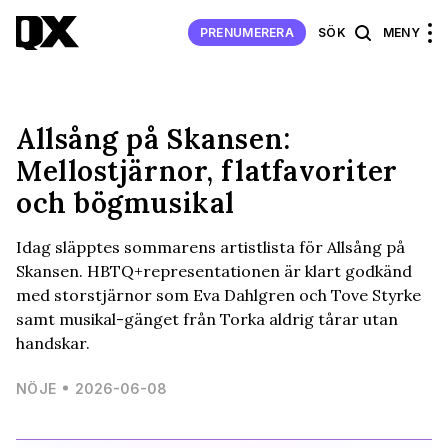
PRENUMERERA
SÖK
MENY
Allsång på Skansen:
Mellostjärnor, flatfavoriter
och bögmusikal
Idag släpptes sommarens artistlista för Allsång på
Skansen. HBTQ+representationen är klart godkänd
med storstjärnor som Eva Dahlgren och Tove Styrke
samt musikal-gänget från Torka aldrig tårar utan
handskar.
NÖJE
2026-06-08