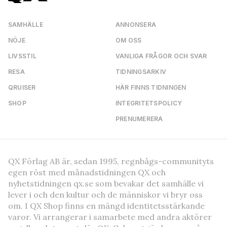
SAMHÄLLE
ANNONSERA
NÖJE
OM OSS
LIVSSTIL
VANLIGA FRÅGOR OCH SVAR
RESA
TIDNINGSARKIV
QRUISER
HÄR FINNS TIDNINGEN
SHOP
INTEGRITETSPOLICY
PRENUMERERA
QX Förlag AB är, sedan 1995, regnbågs-communityts
egen röst med månadstidningen QX och
nyhetstidningen qx.se som bevakar det samhälle vi
lever i och den kultur och de människor vi bryr oss
om. I QX Shop finns en mängd identitetsstärkande
varor. Vi arrangerar i samarbete med andra aktörer