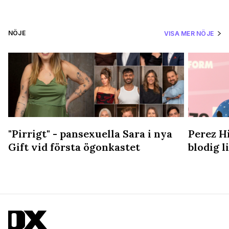
NÖJE
VISA MER NÖJE
"Pirrigt" - pansexuella Sara i nya
Perez Hi
Gift vid första ögonkastet
blodig 