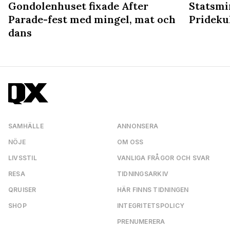
Gondolenhuset fixade After
Statsmin
Parade-fest med mingel, mat och
Prideku
dans
SAMHÄLLE
ANNONSERA
NÖJE
OM OSS
LIVSSTIL
VANLIGA FRÅGOR OCH SVAR
RESA
TIDNINGSARKIV
QRUISER
HÄR FINNS TIDNINGEN
SHOP
INTEGRITETSPOLICY
PRENUMERERA