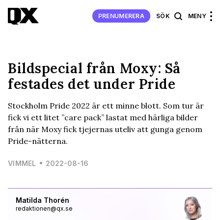
PRENUMERERA
SÖK
MENY
Bildspecial från Moxy: Så
festades det under Pride
Stockholm Pride 2022 är ett minne blott. Som tur är
fick vi ett litet ”care pack” lastat med härliga bilder
från när Moxy fick tjejernas uteliv att gunga genom
Pride-nätterna.
VIMMEL
2022-08-16
Matilda Thorén
redaktionen@qx.se