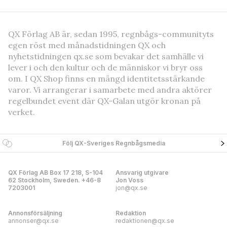
QX Förlag AB är, sedan 1995, regnbågs-communityts
egen röst med månadstidningen QX och
nyhetstidningen qx.se som bevakar det samhälle vi
lever i och den kultur och de människor vi bryr oss
om. I QX Shop finns en mängd identitetsstärkande
varor. Vi arrangerar i samarbete med andra aktörer
regelbundet event där QX-Galan utgör kronan på
verket.
Följ QX-Sveriges Regnbågsmedia
QX Förlag AB Box 17 218, S-104
Ansvarig utgivare
62 Stockholm, Sweden. +46-8
Jon Voss
7203001
jon@qx.se
Annonsförsäljning
Redaktion
annonser@qx.se
redaktionen@qx.se