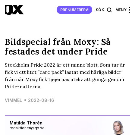
PRENUMERERA
SÖK
MENY
Bildspecial från Moxy: Så
festades det under Pride
Stockholm Pride 2022 är ett minne blott. Som tur är
fick vi ett litet ”care pack” lastat med härliga bilder
från när Moxy fick tjejernas uteliv att gunga genom
Pride-nätterna.
VIMMEL
2022-08-16
Matilda Thorén
redaktionen@qx.se