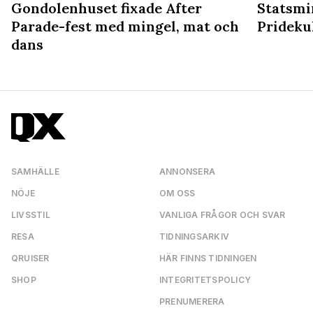
Gondolenhuset fixade After
Statsmin
Parade-fest med mingel, mat och
Prideku
dans
SAMHÄLLE
ANNONSERA
NÖJE
OM OSS
LIVSSTIL
VANLIGA FRÅGOR OCH SVAR
RESA
TIDNINGSARKIV
QRUISER
HÄR FINNS TIDNINGEN
SHOP
INTEGRITETSPOLICY
PRENUMERERA