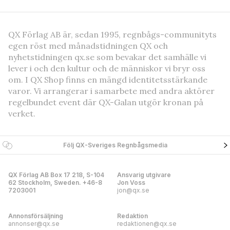
QX Förlag AB är, sedan 1995, regnbågs-communityts
egen röst med månadstidningen QX och
nyhetstidningen qx.se som bevakar det samhälle vi
lever i och den kultur och de människor vi bryr oss
om. I QX Shop finns en mängd identitetsstärkande
varor. Vi arrangerar i samarbete med andra aktörer
regelbundet event där QX-Galan utgör kronan på
verket.
Följ QX-Sveriges Regnbågsmedia
QX Förlag AB Box 17 218, S-104
Ansvarig utgivare
62 Stockholm, Sweden. +46-8
Jon Voss
7203001
jon@qx.se
Annonsförsäljning
Redaktion
annonser@qx.se
redaktionen@qx.se