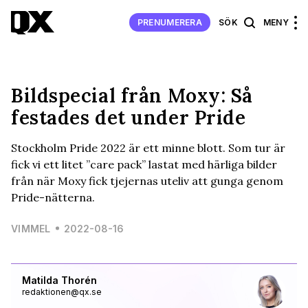
PRENUMERERA
SÖK
MENY
Bildspecial från Moxy: Så
festades det under Pride
Stockholm Pride 2022 är ett minne blott. Som tur är
fick vi ett litet ”care pack” lastat med härliga bilder
från när Moxy fick tjejernas uteliv att gunga genom
Pride-nätterna.
VIMMEL
2022-08-16
Matilda Thorén
redaktionen@qx.se