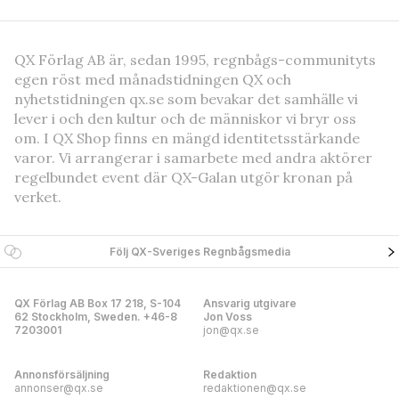
QX Förlag AB är, sedan 1995, regnbågs-communityts
egen röst med månadstidningen QX och
nyhetstidningen qx.se som bevakar det samhälle vi
lever i och den kultur och de människor vi bryr oss
om. I QX Shop finns en mängd identitetsstärkande
varor. Vi arrangerar i samarbete med andra aktörer
regelbundet event där QX-Galan utgör kronan på
verket.
Följ QX-Sveriges Regnbågsmedia
QX Förlag AB Box 17 218, S-104
Ansvarig utgivare
62 Stockholm, Sweden. +46-8
Jon Voss
7203001
jon@qx.se
Annonsförsäljning
Redaktion
annonser@qx.se
redaktionen@qx.se