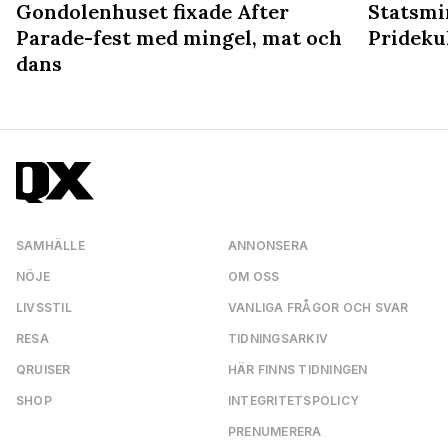
Gondolenhuset fixade After
Statsmin
Parade-fest med mingel, mat och
Prideku
dans
SAMHÄLLE
ANNONSERA
NÖJE
OM OSS
LIVSSTIL
VANLIGA FRÅGOR OCH SVAR
RESA
TIDNINGSARKIV
QRUISER
HÄR FINNS TIDNINGEN
SHOP
INTEGRITETSPOLICY
PRENUMERERA