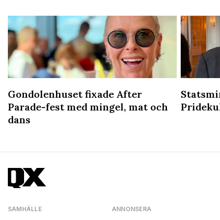
Gondolenhuset fixade After
Statsmin
Parade-fest med mingel, mat och
Prideku
dans
SAMHÄLLE
ANNONSERA