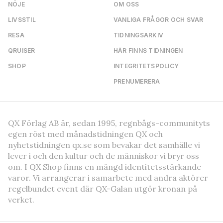
NÖJE
OM OSS
LIVSSTIL
VANLIGA FRÅGOR OCH SVAR
RESA
TIDNINGSARKIV
QRUISER
HÄR FINNS TIDNINGEN
SHOP
INTEGRITETSPOLICY
PRENUMERERA
QX Förlag AB är, sedan 1995, regnbågs-communityts
egen röst med månadstidningen QX och
nyhetstidningen qx.se som bevakar det samhälle vi
lever i och den kultur och de människor vi bryr oss
om. I QX Shop finns en mängd identitetsstärkande
varor. Vi arrangerar i samarbete med andra aktörer
regelbundet event där QX-Galan utgör kronan på
verket.