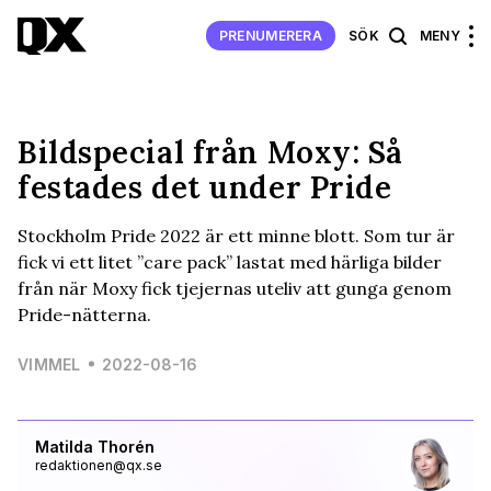
PRENUMERERA
SÖK
MENY
Bildspecial från Moxy: Så
festades det under Pride
Stockholm Pride 2022 är ett minne blott. Som tur är
fick vi ett litet ”care pack” lastat med härliga bilder
från när Moxy fick tjejernas uteliv att gunga genom
Pride-nätterna.
VIMMEL
2022-08-16
Matilda Thorén
redaktionen@qx.se