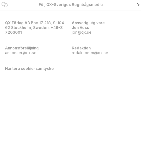
Följ QX-Sveriges Regnbågsmedia
QX Förlag AB Box 17 218, S-104
Ansvarig utgivare
62 Stockholm, Sweden. +46-8
Jon Voss
7203001
jon@qx.se
Annonsförsäljning
Redaktion
annonser@qx.se
redaktionen@qx.se
Hantera cookie-samtycke