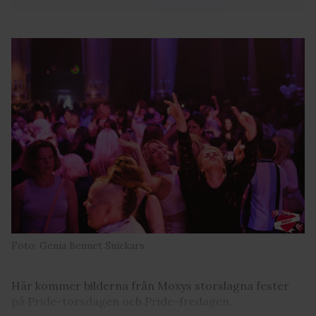
Foto: Genia Bennet Snickars
Här kommer bilderna från Moxys storslagna fester
på Pride-torsdagen och Pride-fredagen.