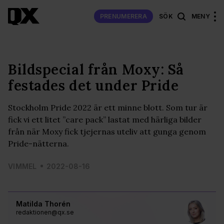
PRENUMERERA
SÖK
MENY
Bildspecial från Moxy: Så
festades det under Pride
Stockholm Pride 2022 är ett minne blott. Som tur är
fick vi ett litet ”care pack” lastat med härliga bilder
från när Moxy fick tjejernas uteliv att gunga genom
Pride-nätterna.
VIMMEL
2022-08-16
Matilda Thorén
redaktionen@qx.se