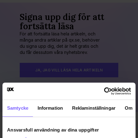
Signa upp dig för att
fortsätta läsa
För att fortsätta läsa hela artikeln, och
många andra artiklar på qx.se, behöver
du signa upp dig, det är helt gratis och
du får dessutom våra nyhetsbrev.
JA, JAG VILL LÄSA HELA ARTIKELN
Redan prenumerant?
LOGGA IN HÄR!
Samtycke
Information
Reklaminställningar
Om
Publicerad 2022-08-16
Ansvarsfull användning av dina uppgifter