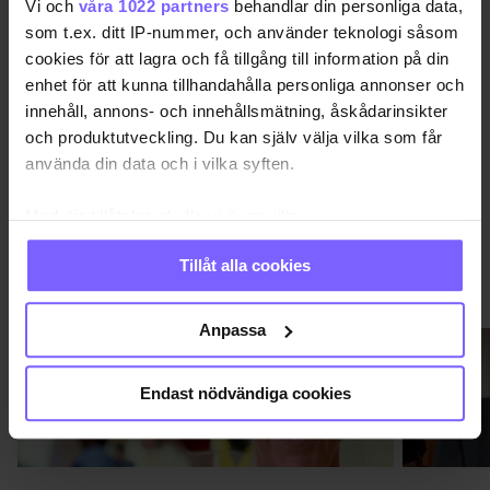
Vi och
våra 1022 partners
behandlar din personliga data,
MOXY
STOCKHOLM PRIDE 2022
som t.ex. ditt IP-nummer, och använder teknologi såsom
cookies för att lagra och få tillgång till information på din
enhet för att kunna tillhandahålla personliga annonser och
DELA DEN HÄR ARTIKELN
innehåll, annons- och innehållsmätning, åskådarinsikter
och produktutveckling. Du kan själv välja vilka som får
använda din data och i vilka syften.
Med din tillåtelse skulle vi även vilja:
Samla in information om din geografiska plats
Tillåt alla cookies
som kan ha en noggrannhet på upp till flera meter
VIMMEL
VISA MER VIMMEL
Identifiera din enhet genom att aktivt skanna den
för specifika kännetecken (fingeravtryck)
Anpassa
Ta reda på mer om hur dina personliga uppgifter
behandlas och ställ in dina preferenser i
detaljsektionen
.
Endast nödvändiga cookies
Du kan ändra eller dra tillbaka ditt samtycke när som
helst från cookie-förklaringen.
Vi använder enhetsidentifierare för att anpassa innehållet