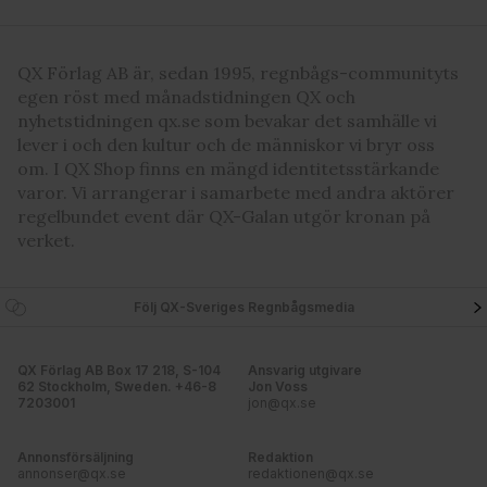
QX Förlag AB är, sedan 1995, regnbågs-communityts
egen röst med månadstidningen QX och
nyhetstidningen qx.se som bevakar det samhälle vi
lever i och den kultur och de människor vi bryr oss
om. I QX Shop finns en mängd identitetsstärkande
varor. Vi arrangerar i samarbete med andra aktörer
regelbundet event där QX-Galan utgör kronan på
verket.
Följ QX-Sveriges Regnbågsmedia
QX Förlag AB Box 17 218, S-104
Ansvarig utgivare
62 Stockholm, Sweden. +46-8
Jon Voss
7203001
jon@qx.se
Annonsförsäljning
Redaktion
annonser@qx.se
redaktionen@qx.se