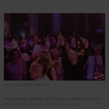
Foto: Genia Bennet Snickars
Här kommer bilderna från Moxys storslagna fester
på Pride-torsdagen och Pride-fredagen.