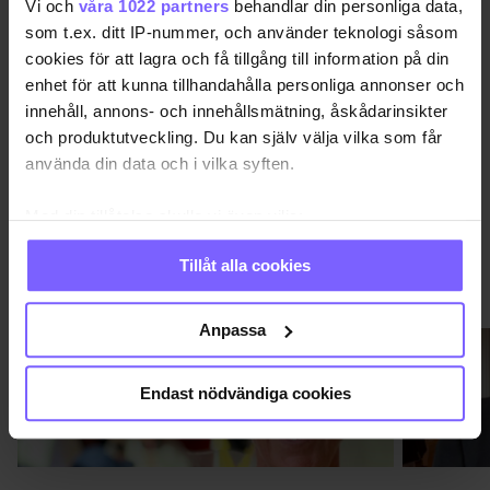
Vi och
våra 1022 partners
behandlar din personliga data,
MOXY
STOCKHOLM PRIDE 2022
som t.ex. ditt IP-nummer, och använder teknologi såsom
cookies för att lagra och få tillgång till information på din
enhet för att kunna tillhandahålla personliga annonser och
DELA DEN HÄR ARTIKELN
innehåll, annons- och innehållsmätning, åskådarinsikter
och produktutveckling. Du kan själv välja vilka som får
använda din data och i vilka syften.
Med din tillåtelse skulle vi även vilja:
Samla in information om din geografiska plats
Tillåt alla cookies
som kan ha en noggrannhet på upp till flera meter
VIMMEL
VISA MER VIMMEL
Identifiera din enhet genom att aktivt skanna den
för specifika kännetecken (fingeravtryck)
Anpassa
Ta reda på mer om hur dina personliga uppgifter
behandlas och ställ in dina preferenser i
detaljsektionen
.
Endast nödvändiga cookies
Du kan ändra eller dra tillbaka ditt samtycke när som
helst från cookie-förklaringen.
Vi använder enhetsidentifierare för att anpassa innehållet