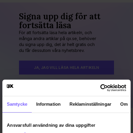
Signa upp dig för att
fortsätta läsa
För att fortsätta läsa hela artikeln, och
många andra artiklar på qx.se, behöver
du signa upp dig, det är helt gratis och
du får dessutom våra nyhetsbrev.
JA, JAG VILL LÄSA HELA ARTIKELN
Redan prenumerant?
LOGGA IN HÄR!
Samtycke
Information
Reklaminställningar
Om
Publicerad 2022-08-16
Ansvarsfull användning av dina uppgifter