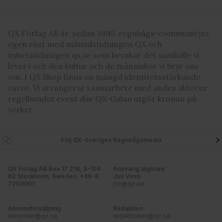
QX Förlag AB är, sedan 1995, regnbågs-communityts
egen röst med månadstidningen QX och
nyhetstidningen qx.se som bevakar det samhälle vi
lever i och den kultur och de människor vi bryr oss
om. I QX Shop finns en mängd identitetsstärkande
varor. Vi arrangerar i samarbete med andra aktörer
regelbundet event där QX-Galan utgör kronan på
verket.
Följ QX-Sveriges Regnbågsmedia
QX Förlag AB Box 17 218, S-104
Ansvarig utgivare
62 Stockholm, Sweden. +46-8
Jon Voss
7203001
jon@qx.se
Annonsförsäljning
Redaktion
annonser@qx.se
redaktionen@qx.se