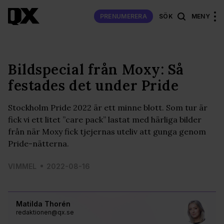
PRENUMERERA
SÖK
MENY
Bildspecial från Moxy: Så
festades det under Pride
Stockholm Pride 2022 är ett minne blott. Som tur är
fick vi ett litet ”care pack” lastat med härliga bilder
från när Moxy fick tjejernas uteliv att gunga genom
Pride-nätterna.
VIMMEL
2022-08-16
Matilda Thorén
redaktionen@qx.se