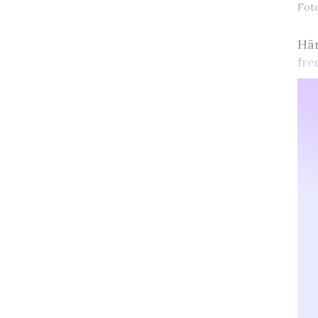
Foto
Här
fre