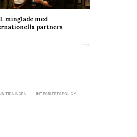
L minglade med
Svettigt, kra
ernationella partners
Underklädesf
NS TIDNINGEN
INTEGRITETSPOLICY