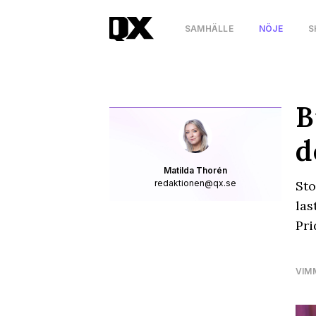
SAMHÄLLE
NÖJE
S
B
d
Matilda Thorén
redaktionen@qx.se
Sto
las
Pri
VIM