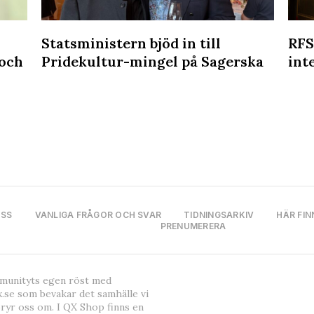
Statsministern bjöd in till
RFS
 och
Pridekultur-mingel på Sagerska
int
OSS
VANLIGA FRÅGOR OCH SVAR
TIDNINGSARKIV
HÄR FIN
PRENUMERERA
mmunityts egen röst med
.se som bevakar det samhälle vi
bryr oss om. I QX Shop finns en