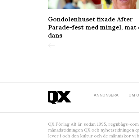
iljongen &
Gondolenhuset fixade After
de in Pride
Parade-fest med mingel, mat
dans
ANNONSERA
OM 
QX Förlag AB är, sedan 1995, regnbågs-co
månadstidningen QX och nyhetstidningen qx
lever i och den kultur och de människor vi 