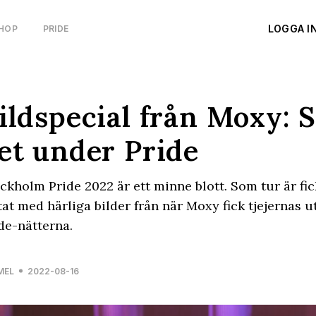
LOGGA I
HOP
PRIDE
ildspecial från Moxy: S
et under Pride
ckholm Pride 2022 är ett minne blott. Som tur är fick 
tat med härliga bilder från när Moxy fick tjejernas 
de-nätterna.
MEL
2022-08-16