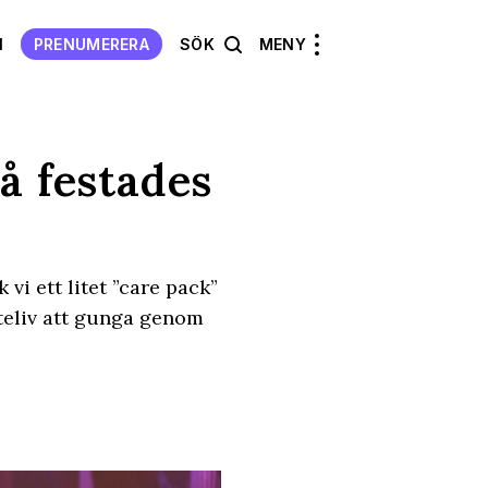
N
PRENUMERERA
SÖK
MENY
å festades
vi ett litet ”care pack”
uteliv att gunga genom