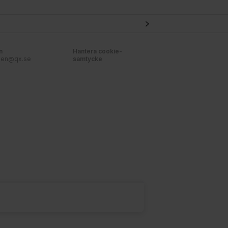
n
Hantera cookie-
nen@qx.se
samtycke