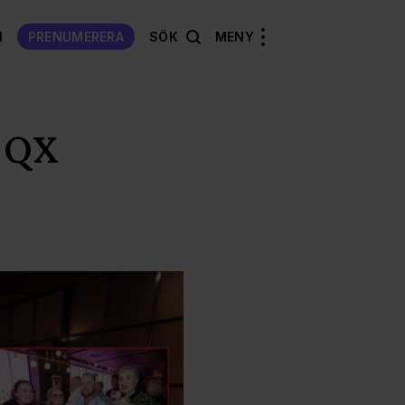
N
PRENUMERERA
SÖK
MENY
r QX