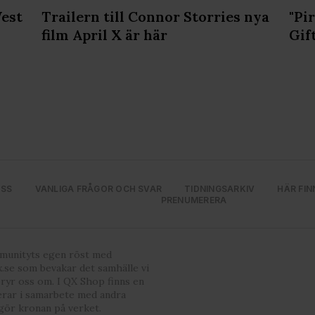
West
Trailern till Connor Storries nya
"Pi
film April X är här
Gif
OSS
VANLIGA FRÅGOR OCH SVAR
TIDNINGSARKIV
HÄR FIN
PRENUMERERA
mmunityts egen röst med
.se som bevakar det samhälle vi
bryr oss om. I QX Shop finns en
erar i samarbete med andra
gör kronan på verket.