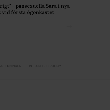
rrigt" - pansexuella Sara i nya
Perez Hilton 
t vid första ögonkastet
blodig lives
NS TIDNINGEN
INTEGRITETSPOLICY