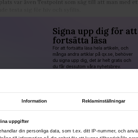
plats var även Testpoint som såg till att man med ett
de testa sig för hiv och syfilis.
Signa upp dig för att
fortsätta läsa
För att fortsätta läsa hela artikeln, och
många andra artiklar på qx.se, behöver
du signa upp dig, det är helt gratis och
du får dessutom våra nyhetsbrev.
JA, JAG VILL LÄSA HELA ARTIKELN
Redan prenumerant?
Information
Reklaminställningar
LOGGA IN HÄR!
ina uppgifter
handlar din personliga data, som t.ex. ditt IP-nummer, och anv