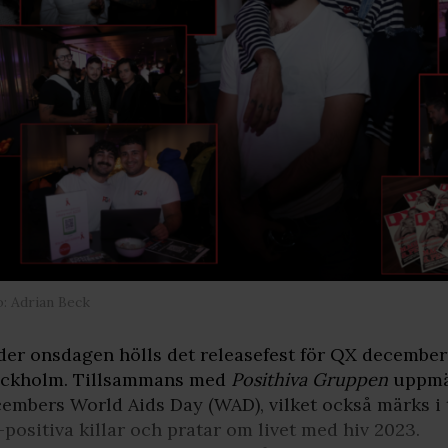
: Adrian Beck
er onsdagen hölls det releasefest för QX december
ockholm. Tillsammans med
Posithiva Gruppen
uppmä
embers World Aids Day (WAD), vilket också märks i 
-positiva killar och pratar om livet med hiv 2023.