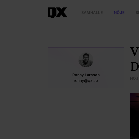
SAMHÄLLE
NÖJE
S
V
D
Ronny Larsson
NÖJ
ronny@qx.se