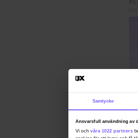
På 
kun
Samtycke
Ansvarsfull användning av d
Vi och
våra 1022 partners
be