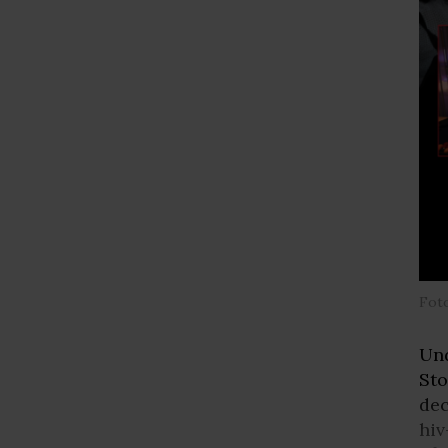
Foto
Und
St
dec
hiv