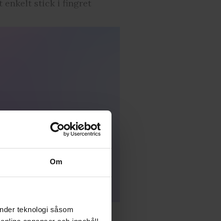
 enkelt stick i fingret
Om
änder teknologi såsom