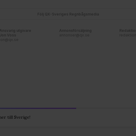
Följ QX-Sveriges Regnbågsmedia
Ansvarig utgivare
Annonsförsäljning
Redaktio
Jon Voss
annonser@qx.se
redaktio
jon@qx.se
r till Sverige!