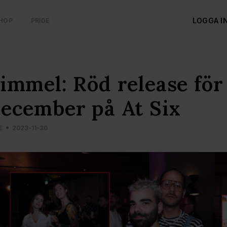
LOGGA I
HOP
PRIDE
immel: Röd release fö
ecember på At Six
E
2023-11-30