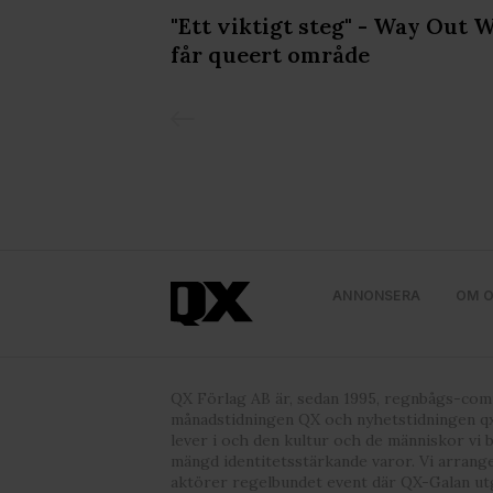
 Thunderfuck
"Ett viktigt steg" - Way Out 
äder på
får queert område
ANNONSERA
OM 
QX Förlag AB är, sedan 1995, regnbågs-co
månadstidningen QX och nyhetstidningen qx
lever i och den kultur och de människor vi 
mängd identitetsstärkande varor. Vi arrang
aktörer regelbundet event där QX-Galan ut