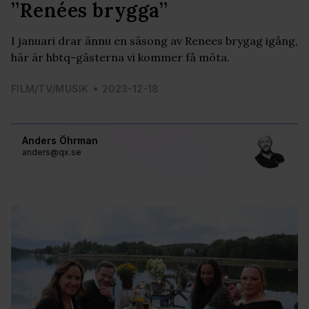
”Renées brygga”
I januari drar ännu en säsong av Renees brygag igång,
här är hbtq-gästerna vi kommer få möta.
FILM/TV/MUSIK
2023-12-18
Anders Öhrman
anders@qx.se