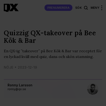
PRENUMERERA
SÖK
MENY
Quizzig QX-takeover på Bee
Kök & Bar
En QX-ig ”takeover” på Bee Kök & Bar var receptet för
en lyckad kväll med quiz, dans och skön stamning.
NÖJE
2023-12-19
Ronny Larsson
ronny@qx.se