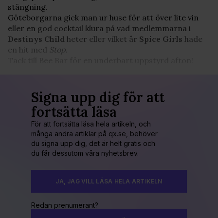
stängning.
Göteborgarna gick man ur huse för att över lite vin
eller en god cocktail klura på vad medlemmarna i
Destinys Child
heter eller vilket år
Spice Girls
hade
en hit med
Stop
.
Tack till Bee Bar för en underbart uppstyrd afton!
Signa upp dig för att
fortsätta läsa
För att fortsätta läsa hela artikeln, och
många andra artiklar på qx.se, behöver
du signa upp dig, det är helt gratis och
du får dessutom våra nyhetsbrev.
JA, JAG VILL LÄSA HELA ARTIKELN
Redan prenumerant?