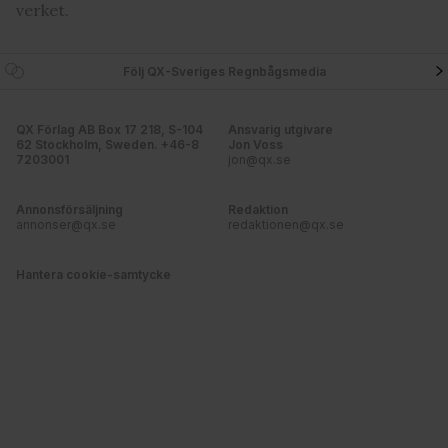
verket.
annons- och analysföretag som vi samarbetar med.
Dessa kan i sin tur kombinera informationen med annan
information som du har tillhandahållit eller som de har
Följ QX-Sveriges Regnbågsmedia
samlat in när du har använt deras tjänster. Du godkänner
våra cookies vid fortsatt användande av vår webbplats.
QX Förlag AB Box 17 218, S-104
Ansvarig utgivare
62 Stockholm, Sweden. +46-8
Jon Voss
7203001
jon@qx.se
Annonsförsäljning
Redaktion
annonser@qx.se
redaktionen@qx.se
Hantera cookie-samtycke