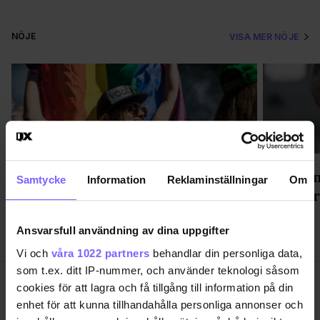
NÖJE
VISA MER NÖJE
"Ett viktigt steg" - Way Out West
Trailern
Samtycke
Information
Reklaminställningar
Om
får queert område
film Apr
Ansvarsfull användning av dina uppgifter
Vi och
våra 1022 partners
behandlar din personliga data,
som t.ex. ditt IP-nummer, och använder teknologi såsom
cookies för att lagra och få tillgång till information på din
enhet för att kunna tillhandahålla personliga annonser och