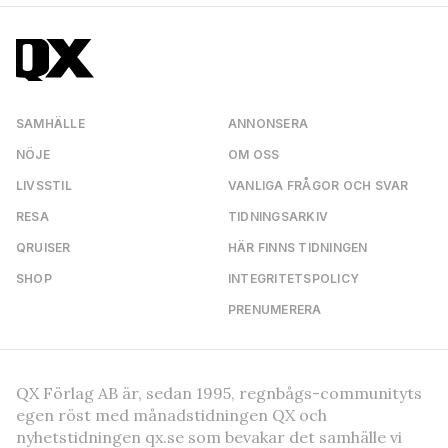
SAMHÄLLE
ANNONSERA
NÖJE
OM OSS
LIVSSTIL
VANLIGA FRÅGOR OCH SVAR
RESA
TIDNINGSARKIV
QRUISER
HÄR FINNS TIDNINGEN
SHOP
INTEGRITETSPOLICY
PRENUMERERA
QX Förlag AB är, sedan 1995, regnbågs-communityts
egen röst med månadstidningen QX och
nyhetstidningen qx.se som bevakar det samhälle vi