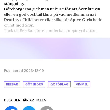
stängning.
Göteborgarna gick man ur huse för att över lite vin
eller en god cocktail klura på vad medlemmarna i
Destinys Child
heter eller vilket år
Spice Girls
hade
en hit med
Stop
.
Tack till Bee Bar för en underbart uppstyrd afton!
Publicerad 2023-12-19
BEEBAR
GÖTEBORG
QX FÖRLAG
VIMMEL
DELA DEN HÄR ARTIKELN