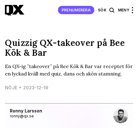
PRENUMERERA
SÖK
MENY
Quizzig QX-takeover på Bee
Kök & Bar
En QX-ig ”takeover” på Bee Kök & Bar var receptet för
en lyckad kväll med quiz, dans och skön stamning.
NÖJE
2023-12-19
Ronny Larsson
ronny@qx.se