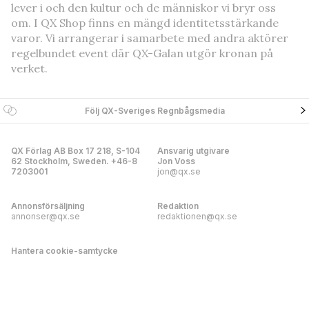
lever i och den kultur och de människor vi bryr oss
om. I QX Shop finns en mängd identitetsstärkande
varor. Vi arrangerar i samarbete med andra aktörer
regelbundet event där QX-Galan utgör kronan på
verket.
Följ QX-Sveriges Regnbågsmedia
QX Förlag AB Box 17 218, S-104
Ansvarig utgivare
62 Stockholm, Sweden. +46-8
Jon Voss
7203001
jon@qx.se
Annonsförsäljning
Redaktion
annonser@qx.se
redaktionen@qx.se
Hantera cookie-samtycke