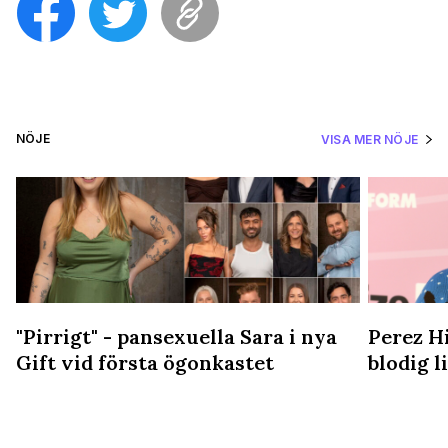
NÖJE
VISA MER NÖJE
"Pirrigt" - pansexuella Sara i nya
Perez Hi
Gift vid första ögonkastet
blodig 