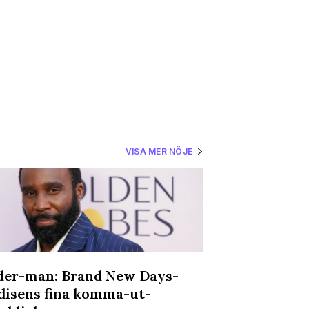
VISA MER NÖJE
der-man: Brand New Days-
Dragikonen A
disens fina komma-ut-
till Sverige 