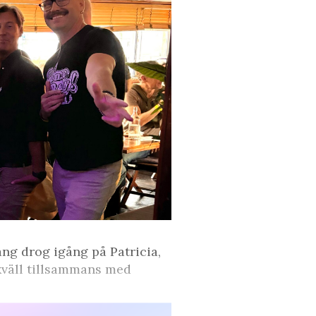
ång drog igång på Patricia,
väll tillsammans med