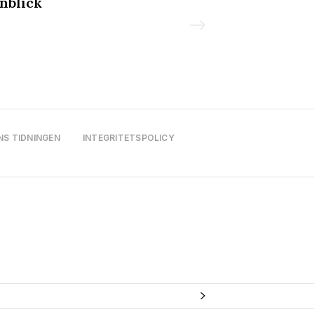
nblick
Malmöfestiva
NS TIDNINGEN
INTEGRITETSPOLICY