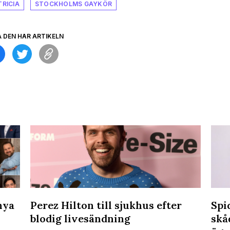
TRICIA
STOCKHOLMS GAYKÖR
A DEN HÄR ARTIKELN
nya
Perez Hilton till sjukhus efter
Spi
blodig livesändning
skå