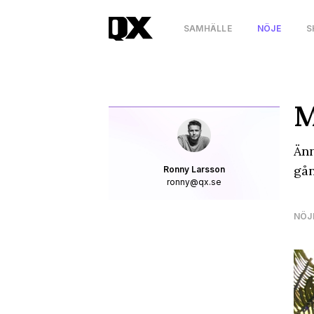
SAMHÄLLE
NÖJE
S
M
Änn
gån
Ronny Larsson
ronny@qx.se
NÖJ