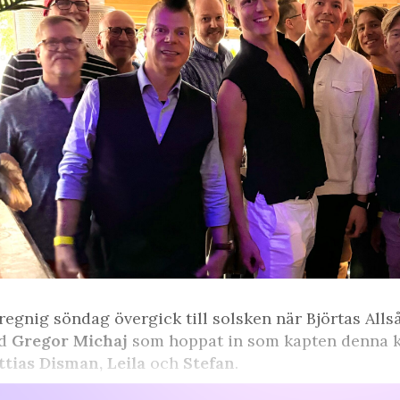
regnig söndag övergick till solsken när Björtas Alls
d
Gregor Michaj
som hoppat in som kapten denna k
tias Disman, Leila
och
Stefan
.