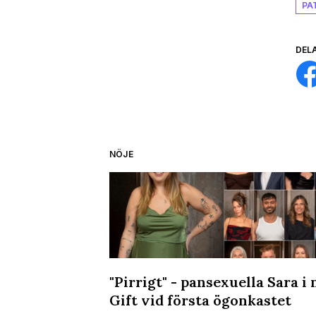
PA
DEL
NÖJE
kvällen på
"Pirrigt" - pansexuella Sara i 
Gift vid första ögonkastet