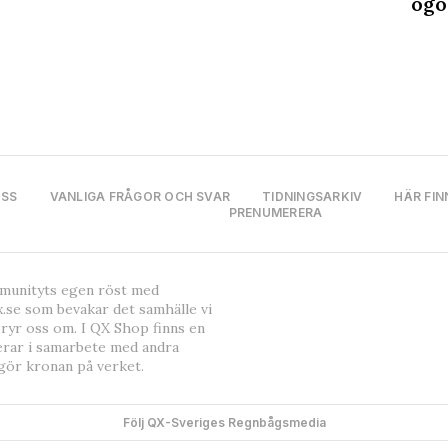
ögo
OSS
VANLIGA FRÅGOR OCH SVAR
TIDNINGSARKIV
HÄR FIN
PRENUMERERA
mmunityts egen röst med
.se som bevakar det samhälle vi
bryr oss om. I QX Shop finns en
erar i samarbete med andra
gör kronan på verket.
Följ QX-Sveriges Regnbågsmedia