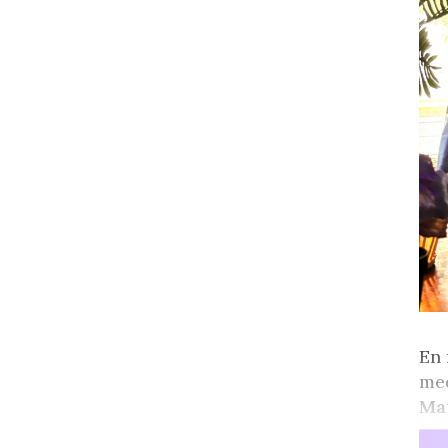
En 
me
Mat