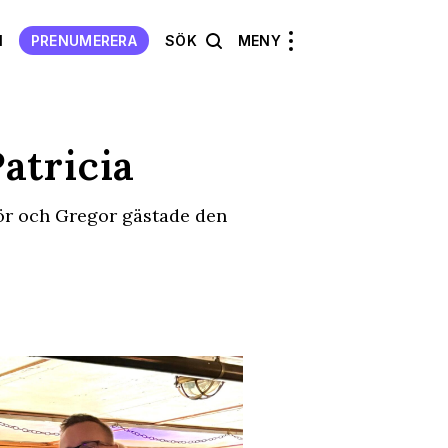
N
PRENUMERERA
SÖK
MENY
atricia
kör och Gregor gästade den