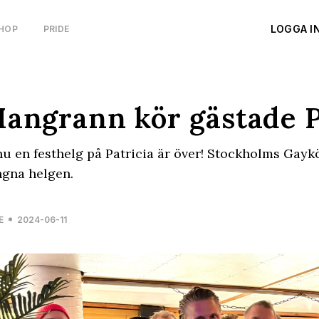
LOGGA I
HOP
PRIDE
angrann kör gästade P
u en festhelg på Patricia är över! Stockholms Gay
gna helgen.
E
2024-06-11