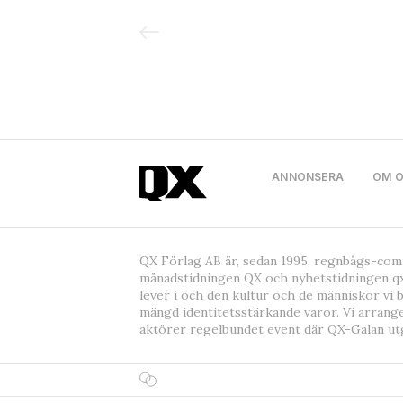
ANNONSERA
OM 
QX Förlag AB är, sedan 1995, regnbågs-co
månadstidningen QX och nyhetstidningen qx
lever i och den kultur och de människor vi 
mängd identitetsstärkande varor. Vi arrang
aktörer regelbundet event där QX-Galan ut