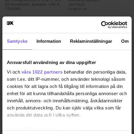
62 Stockholm, Sweden. +46-8
Jon Voss
7203001
jon@qx.se
Annonsförsäljning
Redaktion
annonser@qx.se
redaktionen@qx.se
Samtycke
Information
Reklaminställningar
Om
Hantera cookie-samtycke
Ansvarsfull användning av dina uppgifter
Vi och
våra 1022 partners
behandlar din personliga data,
som t.ex. ditt IP-nummer, och använder teknologi såsom
cookies för att lagra och få tillgång till information på din
enhet för att kunna tillhandahålla personliga annonser och
innehåll, annons- och innehållsmätning, åskådarinsikter
och produktutveckling. Du kan själv välja vilka som får
använda din data och i vilka syften.
Med din tillåtelse skulle vi även vilja: