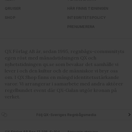
QRUISER
HÄR FINNS TIDNINGEN
SHOP
INTEGRITETSPOLICY
PRENUMERERA
QX Förlag AB är, sedan 1995, regnbågs-communityts
egen röst med månadstidningen QX och
nyhetstidningen qx.se som bevakar det samhälle vi
lever i och den kultur och de människor vi bryr oss
om. I QX Shop finns en mängd identitetsstärkande
varor. Vi arrangerar i samarbete med andra aktörer
regelbundet event där QX-Galan utgör kronan på
verket.
Följ QX-Sveriges Regnbågsmedia
QX Förlag AB Box 17 218, S-104
Ansvarig utgivare