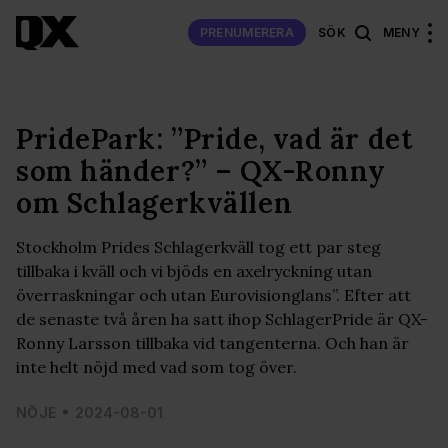
PRENUMERERA
SÖK
MENY
PridePark: ”Pride, vad är det
som händer?” – QX-Ronny
om Schlagerkvällen
Stockholm Prides Schlagerkväll tog ett par steg
tillbaka i kväll och vi bjöds en axelryckning utan
överraskningar och utan Eurovisionglans”. Efter att
de senaste två åren ha satt ihop SchlagerPride är QX-
Ronny Larsson tillbaka vid tangenterna. Och han är
inte helt nöjd med vad som tog över.
NÖJE
2024-08-01