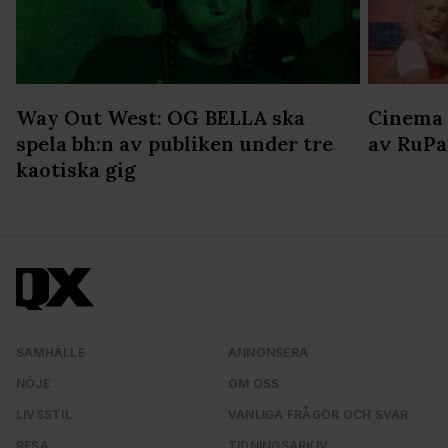
Way Out West: OG BELLA ska
Cinema 
spela bh:n av publiken under tre
av RuPau
kaotiska gig
SAMHÄLLE
ANNONSERA
NÖJE
OM OSS
LIVSSTIL
VANLIGA FRÅGOR OCH SVAR
RESA
TIDNINGSARKIV