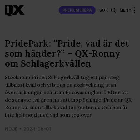
PRENUMERERA
SÖK
MENY
PridePark: ”Pride, vad är det
som händer?” – QX-Ronny
om Schlagerkvällen
Stockholm Prides Schlagerkväll tog ett par steg
tillbaka i kväll och vi bjöds en axelryckning utan
överraskningar och utan Eurovisionglans”. Efter att
de senaste två åren ha satt ihop SchlagerPride är QX-
Ronny Larsson tillbaka vid tangenterna. Och han är
inte helt nöjd med vad som tog över.
NÖJE
2024-08-01