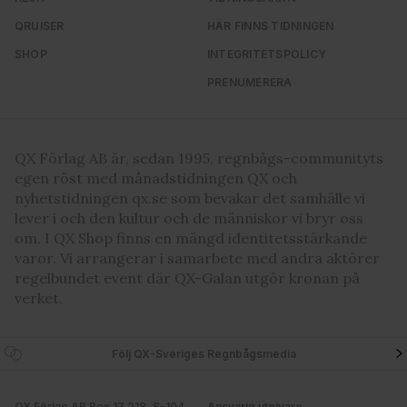
QRUISER
HÄR FINNS TIDNINGEN
SHOP
INTEGRITETSPOLICY
PRENUMERERA
QX Förlag AB är, sedan 1995, regnbågs-communityts
egen röst med månadstidningen QX och
nyhetstidningen qx.se som bevakar det samhälle vi
lever i och den kultur och de människor vi bryr oss
om. I QX Shop finns en mängd identitetsstärkande
varor. Vi arrangerar i samarbete med andra aktörer
regelbundet event där QX-Galan utgör kronan på
verket.
Följ QX-Sveriges Regnbågsmedia
QX Förlag AB Box 17 218, S-104
Ansvarig utgivare