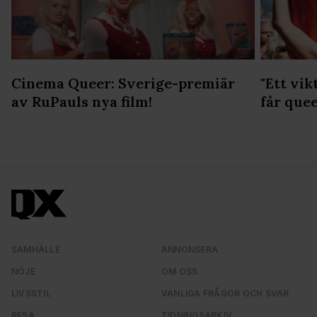
Cinema Queer: Sverige-premiär
"Ett vik
av RuPauls nya film!
får que
SAMHÄLLE
ANNONSERA
NÖJE
OM OSS
LIVSSTIL
VANLIGA FRÅGOR OCH SVAR
RESA
TIDNINGSARKIV