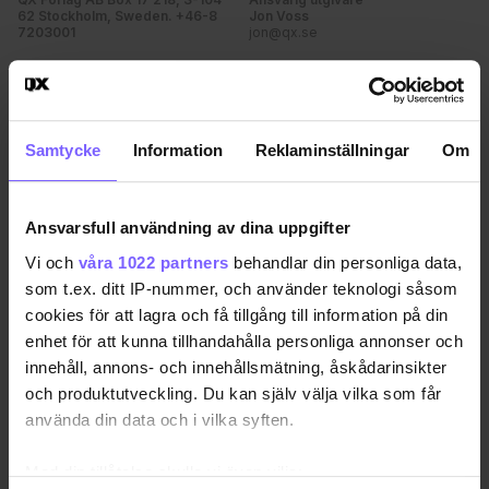
62 Stockholm, Sweden. +46-8
Jon Voss
7203001
jon@qx.se
Annonsförsäljning
Redaktion
annonser@qx.se
redaktionen@qx.se
Samtycke
Information
Reklaminställningar
Om
Hantera cookie-samtycke
Ansvarsfull användning av dina uppgifter
Vi och
våra 1022 partners
behandlar din personliga data,
som t.ex. ditt IP-nummer, och använder teknologi såsom
cookies för att lagra och få tillgång till information på din
enhet för att kunna tillhandahålla personliga annonser och
innehåll, annons- och innehållsmätning, åskådarinsikter
och produktutveckling. Du kan själv välja vilka som får
använda din data och i vilka syften.
Med din tillåtelse skulle vi även vilja: