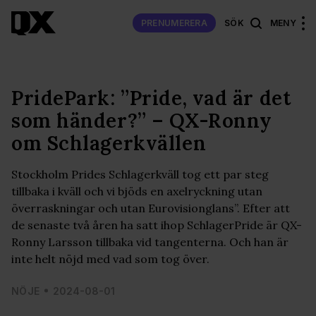
PRENUMERERA
SÖK
MENY
PridePark: ”Pride, vad är det
som händer?” – QX-Ronny
om Schlagerkvällen
Stockholm Prides Schlagerkväll tog ett par steg
tillbaka i kväll och vi bjöds en axelryckning utan
överraskningar och utan Eurovisionglans”. Efter att
de senaste två åren ha satt ihop SchlagerPride är QX-
Ronny Larsson tillbaka vid tangenterna. Och han är
inte helt nöjd med vad som tog över.
NÖJE
2024-08-01