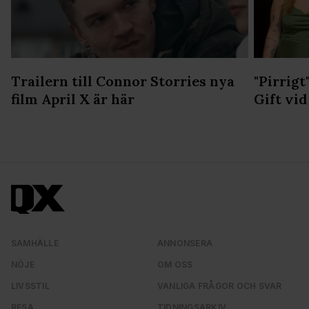
Trailern till Connor Storries nya
"Pirrigt
film April X är här
Gift vid
SAMHÄLLE
ANNONSERA
NÖJE
OM OSS
LIVSSTIL
VANLIGA FRÅGOR OCH SVAR
RESA
TIDNINGSARKIV