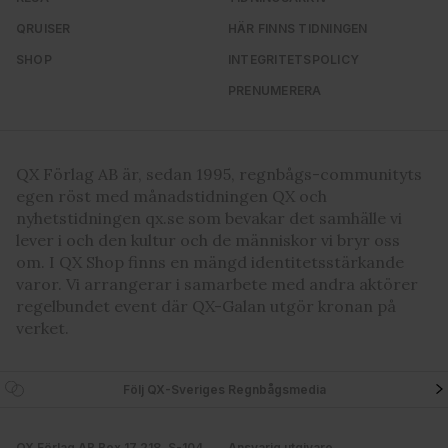
QRUISER
HÄR FINNS TIDNINGEN
SHOP
INTEGRITETSPOLICY
PRENUMERERA
QX Förlag AB är, sedan 1995, regnbågs-communityts
egen röst med månadstidningen QX och
nyhetstidningen qx.se som bevakar det samhälle vi
lever i och den kultur och de människor vi bryr oss
om. I QX Shop finns en mängd identitetsstärkande
varor. Vi arrangerar i samarbete med andra aktörer
regelbundet event där QX-Galan utgör kronan på
verket.
Följ QX-Sveriges Regnbågsmedia
QX Förlag AB Box 17 218, S-104
Ansvarig utgivare