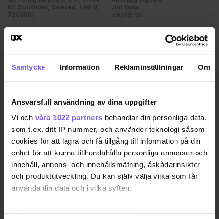
62 Stockholm, Sweden. +46-8
Jon Voss
7203001
jon@qx.se
Annonsförsäljning
Redaktion
annonser@qx.se
redaktionen@qx.se
Samtycke
Information
Reklaminställningar
Om
Hantera cookie-samtycke
Ansvarsfull användning av dina uppgifter
Vi och
våra 1022 partners
behandlar din personliga data,
som t.ex. ditt IP-nummer, och använder teknologi såsom
cookies för att lagra och få tillgång till information på din
enhet för att kunna tillhandahålla personliga annonser och
innehåll, annons- och innehållsmätning, åskådarinsikter
och produktutveckling. Du kan själv välja vilka som får
använda din data och i vilka syften.
Med din tillåtelse skulle vi även vilja: