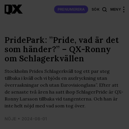
PRENUMERERA
SÖK
MENY
PridePark: ”Pride, vad är det
som händer?” – QX-Ronny
om Schlagerkvällen
Stockholm Prides Schlagerkväll tog ett par steg
tillbaka i kväll och vi bjöds en axelryckning utan
överraskningar och utan Eurovisionglans”. Efter att
de senaste två åren ha satt ihop SchlagerPride är QX-
Ronny Larsson tillbaka vid tangenterna. Och han är
inte helt nöjd med vad som tog över.
NÖJE
2024-08-01