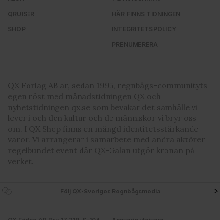
QRUISER
HÄR FINNS TIDNINGEN
SHOP
INTEGRITETSPOLICY
PRENUMERERA
QX Förlag AB är, sedan 1995, regnbågs-communityts
egen röst med månadstidningen QX och
nyhetstidningen qx.se som bevakar det samhälle vi
lever i och den kultur och de människor vi bryr oss
om. I QX Shop finns en mängd identitetsstärkande
varor. Vi arrangerar i samarbete med andra aktörer
regelbundet event där QX-Galan utgör kronan på
verket.
Följ QX-Sveriges Regnbågsmedia
QX Förlag AB Box 17 218, S-104
Ansvarig utgivare