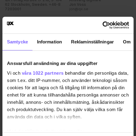
62 Stockholm, Sweden. +46-8
Jon Voss
7203001
jon@qx.se
Annonsförsäljning
Redaktion
annonser@qx.se
redaktionen@qx.se
Samtycke
Information
Reklaminställningar
Om
Hantera cookie-samtycke
Ansvarsfull användning av dina uppgifter
Vi och
våra 1022 partners
behandlar din personliga data,
som t.ex. ditt IP-nummer, och använder teknologi såsom
cookies för att lagra och få tillgång till information på din
enhet för att kunna tillhandahålla personliga annonser och
innehåll, annons- och innehållsmätning, åskådarinsikter
och produktutveckling. Du kan själv välja vilka som får
använda din data och i vilka syften.
Med din tillåtelse skulle vi även vilja: