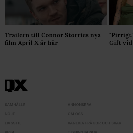
Trailern till Connor Storries nya
"Pirrigt
film April X är här
Gift vid
SAMHÄLLE
ANNONSERA
NÖJE
OM OSS
LIVSSTIL
VANLIGA FRÅGOR OCH SVAR
RESA
TIDNINGSARKIV